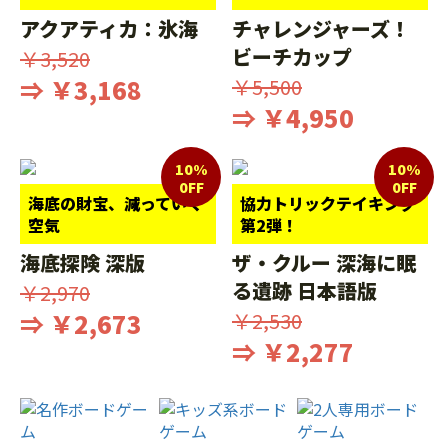
アクアティカ：氷海
チャレンジャーズ！
ビーチカップ
￥3,520
⇒ ￥3,168
￥5,500
⇒ ￥4,950
10%
10%
0FF
0FF
海底の財宝、減っていく
協力トリックテイキング
空気
第2弾！
海底探険 深版
ザ・クルー 深海に眠
る遺跡 日本語版
￥2,970
⇒ ￥2,673
￥2,530
⇒ ￥2,277