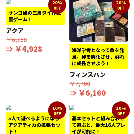
20%
20%
0FF
0FF
サンゴ礁の三層タイル配
置ゲーム！
アクア
￥6,160
⇒ ￥4,928
海洋学者となって魚を発
見。卵を孵化させ、群れ
に成長させよう！
フィンスパン
￥7,700
⇒ ￥6,160
10%
10%
0FF
0FF
5人で遊べるようになる
基本セットと組み合わせ
アクアティカの拡張セッ
て遊ぶと、最大16人プレ
ト！
イが可能に！