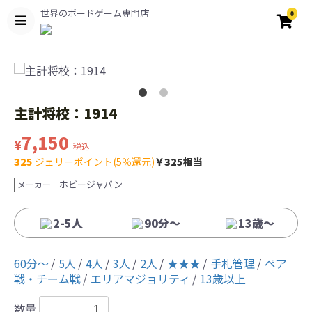
世界のボードゲーム専門店
0
主計将校：1914
7,150
¥
税込
325
ジェリーポイント(5％還元)
￥325相当
ホビージャパン
メーカー
2-5人
90分〜
13歳〜
60分〜
5人
4人
3人
2人
★★★
手札管理
ペア
戦・チーム戦
エリアマジョリティ
13歳以上
数量