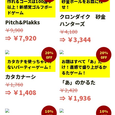
作れるコースは100通り
砂金ボールをお皿に残
以上！新感覚ゴルフボー
せ！
ドゲーム
クロンダイク 砂金
Pitch&Plakks
ハンターズ
￥9,900
￥4,180
⇒ ￥7,920
⇒ ￥3,344
20%
20%
0FF
0FF
カタカナを使っちゃいけ
お題はすべて「あ」だ
ないパーティーゲーム！
け！直感で盛り上がるか
るたゲーム！
カタカナーシ
「あ」のかるた
￥1,760
￥2,420
⇒ ￥1,408
⇒ ￥1,936
10%
10%