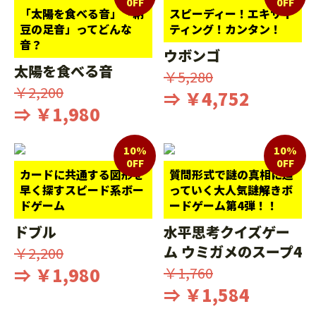
0FF
0FF
「太陽を食べる音」「納
スピーディー！エキサイ
豆の足音」ってどんな
ティング！カンタン！
音？
ウボンゴ
太陽を食べる音
￥5,280
￥2,200
⇒ ￥4,752
⇒ ￥1,980
10%
10%
0FF
0FF
カードに共通する図形を
質問形式で謎の真相に迫
早く探すスピード系ボー
っていく大人気謎解きボ
ドゲーム
ードゲーム第4弾！！
ドブル
水平思考クイズゲー
ム ウミガメのスープ4
￥2,200
⇒ ￥1,980
￥1,760
⇒ ￥1,584