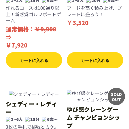
1~8人
15分
6歳〜
1~5人
20分
6歳〜
作れるコースは100通り以
フードを高く積み上げ、プ
上！新感覚ゴルフボードゲ
レートに盛ろう！
ーム
￥3,520
通常価格：
￥9,900
⇒
￥7,920
カートに入れる
カートに入れる
SOLD
OUT
シェディー・レディ
ゆび感クレーンゲー
ー
ム チャンピョンシッ
2~6人
15分
6歳〜
プ
3枚の手札で挑戦とカケ。