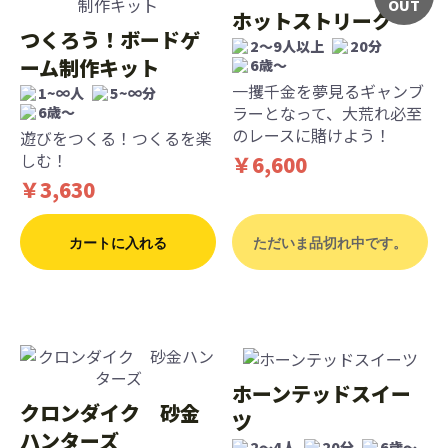
OUT
ホットストリーク
つくろう！ボードゲ
2〜9人以上
20分
ーム制作キット
6歳〜
一攫千金を夢見るギャンブ
1~∞人
5~∞分
ラーとなって、大荒れ必至
6歳〜
のレースに賭けよう！
遊びをつくる！つくるを楽
しむ！
￥6,600
￥3,630
カートに入れる
ただいま品切れ中です。
ホーンテッドスイー
クロンダイク 砂金
ツ
ハンターズ
2〜4人
20分
6歳〜