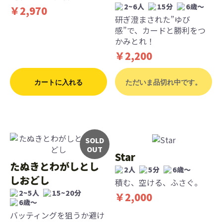
2~6人
15分
6歳〜
￥2,970
研ぎ澄まされた”ゆび
感”で、カードと勝利をつ
かみとれ！
￥2,200
カートに入れる
ただいま品切れ中です。
SOLD
OUT
Star
たぬきとわがしとし
2人
5分
6歳〜
しおどし
積む、空ける、ふさぐ。
2~5人
15~20分
￥2,000
6歳〜
バッティングを狙うか避け