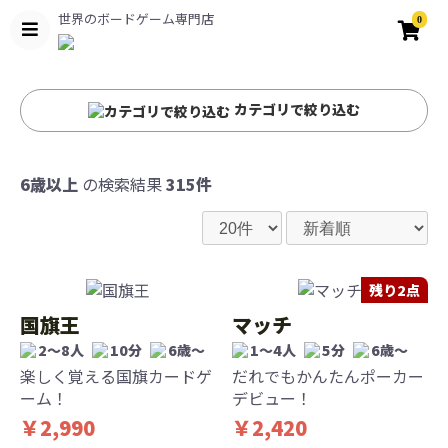
世界のボードゲーム専門店
0
カテゴリで絞り込む
6歳以上
の検索結果
315件
残り2点
国旗王
マッチ
2〜8人
10分
6歳〜
1〜4人
5分
6歳〜
楽しく覚える国旗カードゲ
だれでもかんたんポーカー
ーム！
デビュー！
￥2,990
￥2,420