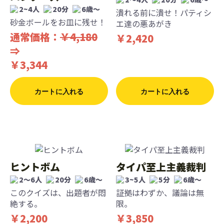
2~4人
20分
6歳〜
潰れる前に潰せ！パティシ
砂金ボールをお皿に残せ！
エ達の悪あがき
通常価格：
￥4,180
￥2,420
⇒
￥3,344
カートに入れる
カートに入れる
ヒントボム
タイパ至上主義裁判
2〜6人
20分
6歳〜
3~5人
5分
6歳〜
このクイズは、出題者が悶
証拠はわずか、議論は無
絶する。
限。
￥2,200
￥3,850