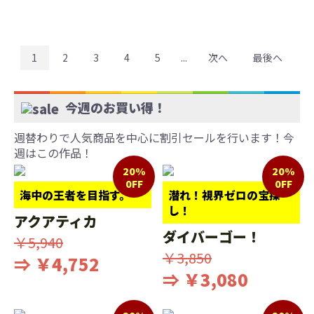
1
2
3
4
5
...
次へ
最後へ
今週のお買い得！
週替わりで人気商品を中心に割引セールを行います！今
週はこの作品！
20%
20%
0FF
0FF
海中の王者を目指す。
潜れ！視界ゼロの宝探
し！
アクアティカ
ダイバーゴー！
￥5,940
￥3,850
⇒ ￥4,752
⇒ ￥3,080