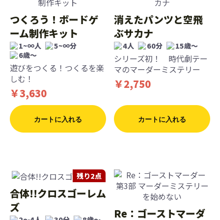
つくろう！ボードゲ
消えたパンツと空飛
ーム制作キット
ぶサカナ
1~∞人
5~∞分
4人
60分
15歳〜
6歳〜
シリーズ初！ 時代劇テー
遊びをつくる！つくるを楽
マのマーダーミステリー
しむ！
￥2,750
￥3,630
カートに入れる
カートに入れる
残り2点
合体!!クロスゴーレム
ズ
Re：ゴーストマーダ
2〜4人
30分
8歳〜