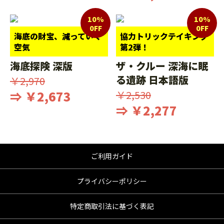
10%
10%
0FF
0FF
海底の財宝、減っていく
協力トリックテイキング
空気
第2弾！
海底探険 深版
ザ・クルー 深海に眠
る遺跡 日本語版
￥2,970
⇒ ￥2,673
￥2,530
⇒ ￥2,277
ご利用ガイド
プライバシーポリシー
特定商取引法に基づく表記