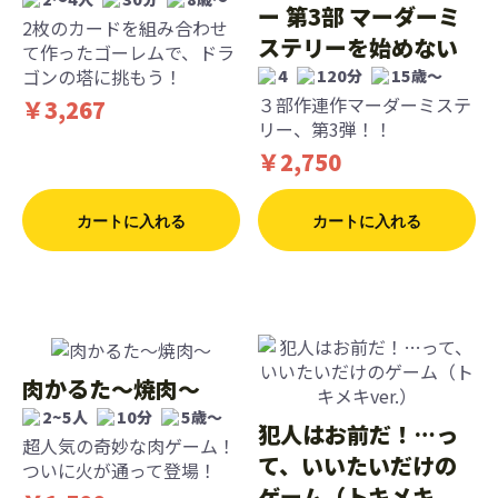
ー 第3部 マーダーミ
2枚のカードを組み合わせ
ステリーを始めない
て作ったゴーレムで、ドラ
ゴンの塔に挑もう！
4
120分
15歳〜
３部作連作マーダーミステ
￥3,267
リー、第3弾！！
￥2,750
カートに入れる
カートに入れる
肉かるた〜焼肉〜
2~5人
10分
5歳〜
犯人はお前だ！…っ
超人気の奇妙な肉ゲーム！
て、いいたいだけの
ついに火が通って登場！
ゲーム（トキメキ