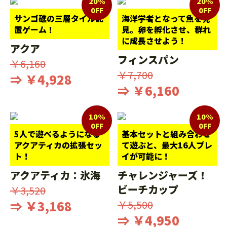
20%
20%
0FF
0FF
サンゴ礁の三層タイル配
海洋学者となって魚を発
置ゲーム！
見。卵を孵化させ、群れ
に成長させよう！
アクア
フィンスパン
￥6,160
￥7,700
⇒ ￥4,928
⇒ ￥6,160
10%
10%
0FF
0FF
5人で遊べるようになる
基本セットと組み合わせ
アクアティカの拡張セッ
て遊ぶと、最大16人プレ
ト！
イが可能に！
アクアティカ：氷海
チャレンジャーズ！
ビーチカップ
￥3,520
⇒ ￥3,168
￥5,500
⇒ ￥4,950