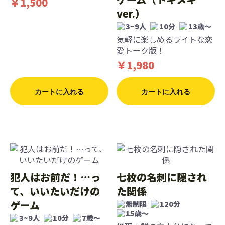
￥1,500
ver.）
3~9人
10分
13歳〜
気軽に楽しめるライトな恋
愛トーク版！
￥1,980
カートに入れる
カートに入れる
犯人はお前だ！…っ
七枚の名刺に隠され
て、いいたいだけの
た関係
ゲーム
無制限
120分
15歳〜
3~9人
10分
7歳〜