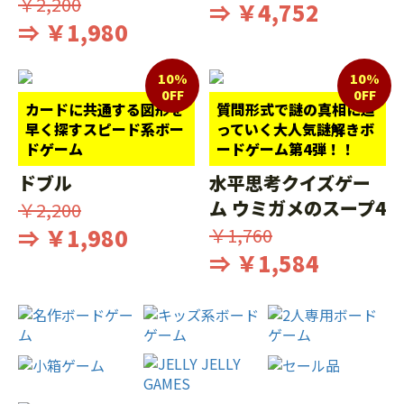
￥2,200
⇒ ￥4,752
⇒ ￥1,980
10%
10%
0FF
0FF
カードに共通する図形を
質問形式で謎の真相に迫
早く探すスピード系ボー
っていく大人気謎解きボ
ドゲーム
ードゲーム第4弾！！
ドブル
水平思考クイズゲー
ム ウミガメのスープ4
￥2,200
⇒ ￥1,980
￥1,760
⇒ ￥1,584