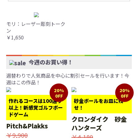
モリ：レーザー彫刻トーク
ン
￥1,650
今週のお買い得！
週替わりで人気商品を中心に割引セールを行います！今
週はこの作品！
20%
20%
0FF
0FF
作れるコースは100通り
砂金ボールをお皿に残
以上！新感覚ゴルフボー
せ！
ドゲーム
クロンダイク 砂金
Pitch&Plakks
ハンターズ
￥9,900
￥4,180