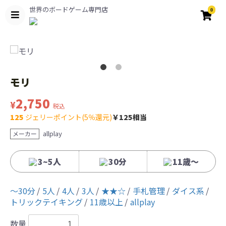
世界のボードゲーム専門店
0
モリ
2,750
¥
税込
125
ジェリーポイント(5％還元)
￥125相当
allplay
メーカー
3~5人
30分
11歳〜
〜30分
5人
4人
3人
★★☆
手札管理
ダイス系
トリックテイキング
11歳以上
allplay
数量