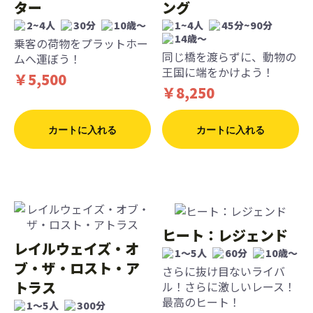
ター
ング
2~4人
30分
10歳〜
1~4人
45分~90分
14歳〜
乗客の荷物をプラットホー
同じ橋を渡らずに、動物の
ムへ運ぼう！
王国に端をかけよう！
￥5,500
￥8,250
カートに入れる
カートに入れる
ヒート：レジェンド
レイルウェイズ・オ
1〜5人
60分
10歳〜
ブ・ザ・ロスト・ア
さらに抜け目ないライバ
トラス
ル！さらに激しいレース！
最高のヒート！
1〜5人
300分