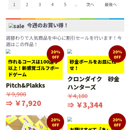
1
2
3
4
5
...
次へ
最後へ
今週のお買い得！
週替わりで人気商品を中心に割引セールを行います！今
週はこの作品！
20%
20%
0FF
0FF
作れるコースは100通り
砂金ボールをお皿に残
以上！新感覚ゴルフボー
せ！
ドゲーム
クロンダイク 砂金
Pitch&Plakks
ハンターズ
￥9,900
￥4,180
⇒ ￥7,920
⇒ ￥3,344
20%
20%
0FF
0FF
お題はすべて「あ」だ