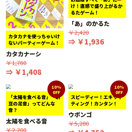
け！直感で盛り上がるか
るたゲーム！
「あ」のかるた
￥2,420
カタカナを使っちゃいけ
⇒ ￥1,936
ないパーティーゲーム！
カタカナーシ
￥1,760
⇒ ￥1,408
10%
10%
0FF
0FF
「太陽を食べる音」「納
スピーディー！エキサイ
豆の足音」ってどんな
ティング！カンタン！
音？
ウボンゴ
太陽を食べる音
￥5,280
￥2,200