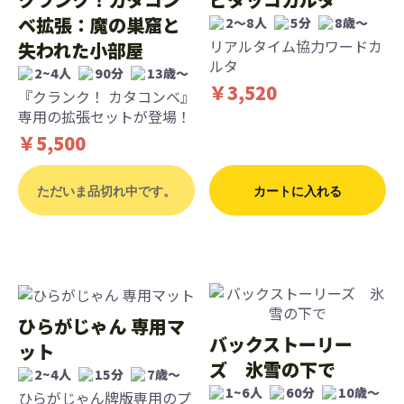
ベ拡張：魔の巣窟と
2〜8人
5分
8歳〜
リアルタイム協力ワードカ
失われた小部屋
ルタ
2~4人
90分
13歳〜
￥3,520
『クランク！ カタコンベ』
専用の拡張セットが登場！
￥5,500
ただいま品切れ中です。
カートに入れる
ひらがじゃん 専用マ
バックストーリー
ット
ズ 氷雪の下で
2~4人
15分
7歳〜
1~6人
60分
10歳〜
ひらがじゃん牌版専用のプ