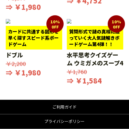
⇒ ￥4,752
⇒ ￥1,980
10%
10%
0FF
0FF
カードに共通する図形を
質問形式で謎の真相に迫
早く探すスピード系ボー
っていく大人気謎解きボ
ドゲーム
ードゲーム第4弾！！
ドブル
水平思考クイズゲー
ム ウミガメのスープ4
￥2,200
⇒ ￥1,980
￥1,760
⇒ ￥1,584
ご利用ガイド
プライバシーポリシー