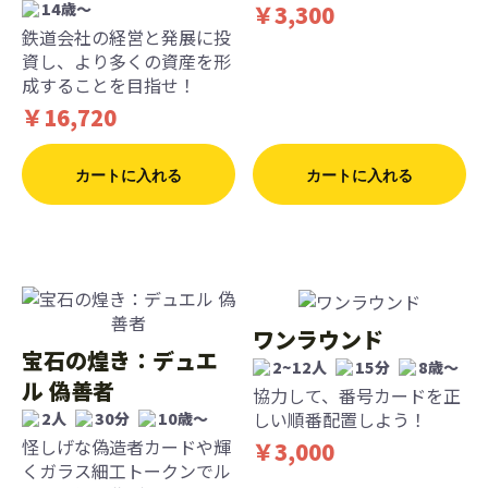
14歳〜
￥3,300
鉄道会社の経営と発展に投
資し、より多くの資産を形
成することを目指せ！
￥16,720
カートに入れる
カートに入れる
ワンラウンド
宝石の煌き：デュエ
2~12人
15分
8歳〜
ル 偽善者
協力して、番号カードを正
しい順番配置しよう！
2人
30分
10歳〜
怪しげな偽造者カードや輝
￥3,000
くガラス細工トークンでル