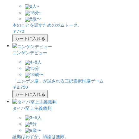
2人~
15分~
8歳〜
本のことを話すためのガムトーク。
￥770
カートに入れる
ニンゲンデビュー
4~8人
15分
10歳〜
「ニンゲン度」が試される三択選択忖度ゲーム
￥2,750
カートに入れる
タイパ至上主義裁判
3~5人
5分
6歳〜
証拠はわずか、議論は無限。