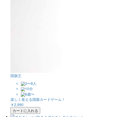
国旗王
2〜8人
10分
6歳〜
楽しく覚える国旗カードゲーム！
￥2,990
カートに入れる