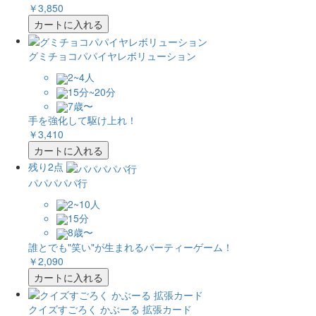
￥3,850
カートに入れる
グミチョコパパイヤレボリューション
2~4人
15分~20分
7歳〜
手を強化して駆け上れ！
￥3,410
カートに入れる
残り2点
パパパパパ行
2~10人
15分
8歳〜
誰とでも"笑い"が生まれるパーティーゲーム！
￥2,090
カートに入れる
クイズすごろく かぶーる 拡張カード