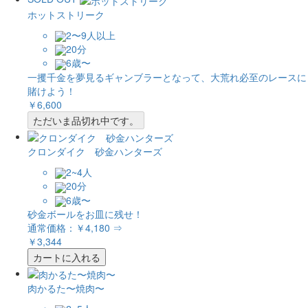
ホットストリーク
2〜9人以上
20分
6歳〜
一攫千金を夢見るギャンブラーとなって、大荒れ必至のレースに
賭けよう！
￥6,600
ただいま品切れ中です。
クロンダイク 砂金ハンターズ
2~4人
20分
6歳〜
砂金ボールをお皿に残せ！
通常価格：
￥4,180
⇒
￥3,344
カートに入れる
肉かるた〜焼肉〜