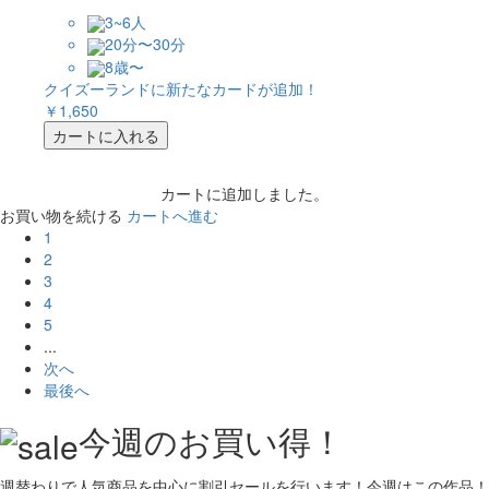
3~6人
20分〜30分
8歳〜
クイズーランドに新たなカードが追加！
￥1,650
カートに入れる
カートに追加しました。
お買い物を続ける
カートへ進む
1
2
3
4
5
...
次へ
最後へ
今週のお買い得！
週替わりで人気商品を中心に割引セールを行います！今週はこの作品！