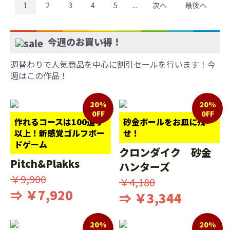
1
2
3
4
5
...
次へ
最後へ
今週のお買い得！
週替わりで人気商品を中心に割引セールを行います！今
週はこの作品！
20%
20%
0FF
0FF
作れるコースは100通り
砂金ボールをお皿に残
以上！新感覚ゴルフボー
せ！
ドゲーム
クロンダイク 砂金
Pitch&Plakks
ハンターズ
￥9,900
￥4,180
⇒ ￥7,920
⇒ ￥3,344
20%
20%