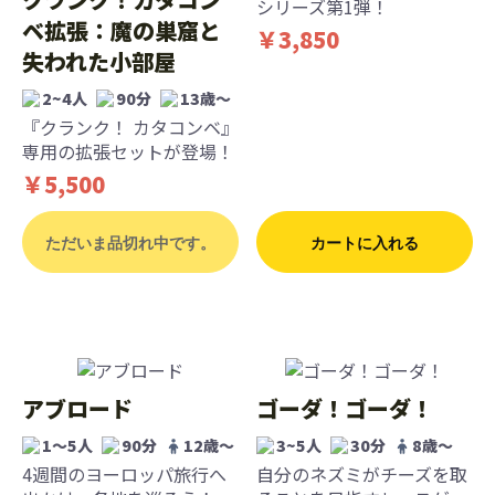
シリーズ第1弾！
ベ拡張：魔の巣窟と
￥3,850
失われた小部屋
2~4人
90分
13歳〜
『クランク！ カタコンベ』
専用の拡張セットが登場！
￥5,500
ただいま品切れ中です。
カートに入れる
アブロード
ゴーダ！ゴーダ！
1〜5人
90分
12歳〜
3~5人
30分
8歳〜
4週間のヨーロッパ旅行へ
自分のネズミがチーズを取