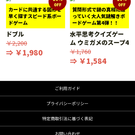
0FF
0FF
カードに共通する図形を
質問形式で謎の真相に迫
早く探すスピード系ボー
っていく大人気謎解きボ
ドゲーム
ードゲーム第4弾！！
ドブル
水平思考クイズゲー
ム ウミガメのスープ4
￥2,200
⇒ ￥1,980
￥1,760
⇒ ￥1,584
ご利用ガイド
プライバシーポリシー
特定商取引法に基づく表記
お問い合わせ