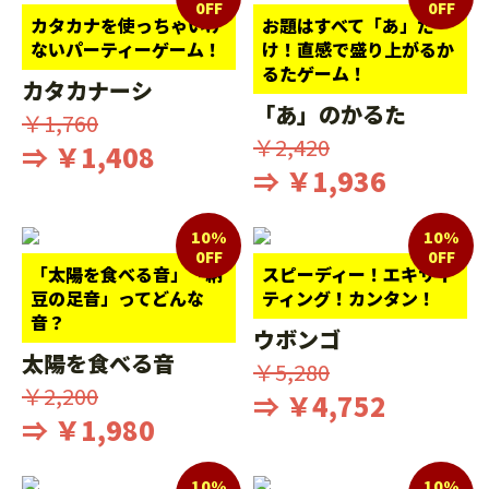
0FF
0FF
カタカナを使っちゃいけ
お題はすべて「あ」だ
ないパーティーゲーム！
け！直感で盛り上がるか
るたゲーム！
カタカナーシ
「あ」のかるた
￥1,760
￥2,420
⇒ ￥1,408
⇒ ￥1,936
10%
10%
0FF
0FF
「太陽を食べる音」「納
スピーディー！エキサイ
豆の足音」ってどんな
ティング！カンタン！
音？
ウボンゴ
太陽を食べる音
￥5,280
￥2,200
⇒ ￥4,752
⇒ ￥1,980
10%
10%