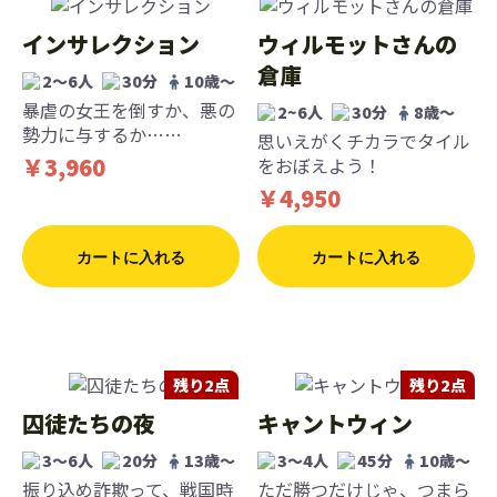
インサレクション
ウィルモットさんの
倉庫
2〜6人
30分
10歳〜
暴虐の女王を倒すか、悪の
2~6人
30分
8歳〜
勢力に与するか……
思いえがくチカラでタイル
￥3,960
をおぼえよう！
￥4,950
カートに入れる
カートに入れる
残り2点
残り2点
囚徒たちの夜
キャントウィン
3〜6人
20分
13歳〜
3〜4人
45分
10歳〜
振り込め詐欺って、戦国時
ただ勝つだけじゃ、つまら