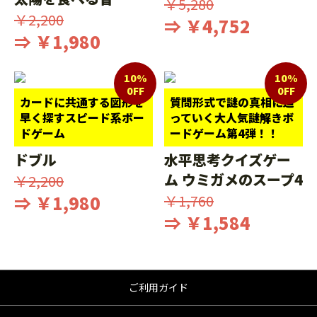
￥5,280
￥2,200
⇒ ￥4,752
⇒ ￥1,980
10%
10%
0FF
0FF
カードに共通する図形を
質問形式で謎の真相に迫
早く探すスピード系ボー
っていく大人気謎解きボ
ドゲーム
ードゲーム第4弾！！
ドブル
水平思考クイズゲー
ム ウミガメのスープ4
￥2,200
⇒ ￥1,980
￥1,760
⇒ ￥1,584
ご利用ガイド