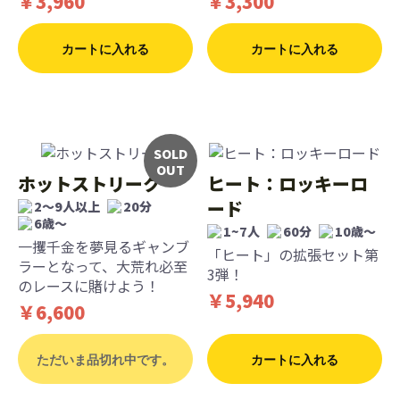
￥3,960
￥3,300
カートに入れる
カートに入れる
SOLD
OUT
ホットストリーク
ヒート：ロッキーロ
ード
2〜9人以上
20分
6歳〜
1~7人
60分
10歳〜
一攫千金を夢見るギャンブ
「ヒート」の拡張セット第
ラーとなって、大荒れ必至
3弾！
のレースに賭けよう！
￥5,940
￥6,600
ただいま品切れ中です。
カートに入れる