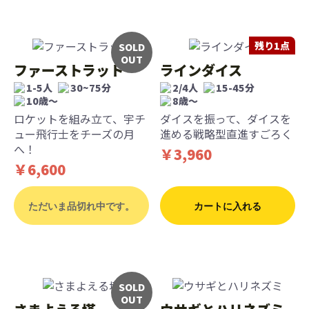
残り1点
SOLD
OUT
ファーストラット
ラインダイス
1-5人
30~75分
2/4人
15-45分
10歳〜
8歳〜
ロケットを組み立て、宇チ
ダイスを振って、ダイスを
ュー飛行士をチーズの月
進める戦略型直進すごろく
へ！
￥3,960
￥6,600
ただいま品切れ中です。
カートに入れる
SOLD
OUT