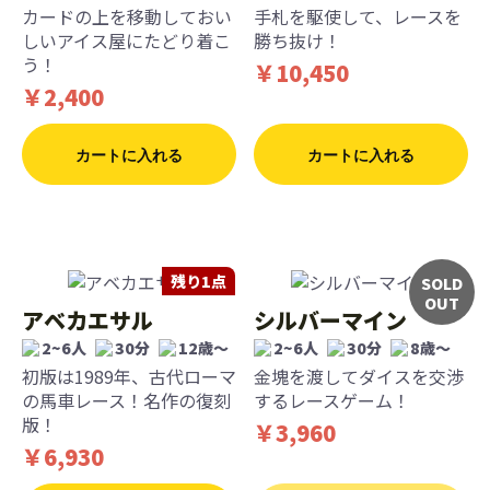
カードの上を移動しておい
手札を駆使して、レースを
しいアイス屋にたどり着こ
勝ち抜け！
う！
￥10,450
￥2,400
カートに入れる
カートに入れる
残り1点
SOLD
OUT
アベカエサル
シルバーマイン
2~6人
30分
12歳〜
2~6人
30分
8歳〜
初版は1989年、古代ローマ
金塊を渡してダイスを交渉
の馬車レース！名作の復刻
するレースゲーム！
版！
￥3,960
￥6,930