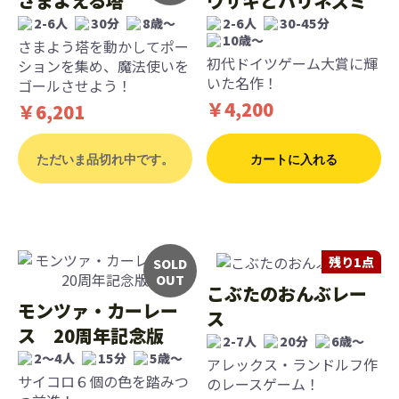
さまよえる塔
ウサギとハリネズミ
2-6人
30分
8歳〜
2-6人
30-45分
10歳〜
さまよう塔を動かしてポー
初代ドイツゲーム大賞に輝
ションを集め、魔法使いを
いた名作！
ゴールさせよう！
￥4,200
￥6,201
ただいま品切れ中です。
カートに入れる
残り1点
SOLD
OUT
こぶたのおんぶレー
モンツァ・カーレー
ス
ス 20周年記念版
2-7人
20分
6歳〜
2～4人
15分
5歳〜
アレックス・ランドルフ作
サイコロ６個の色を踏みつ
のレースゲーム！