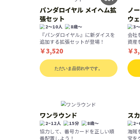
パンダロイヤル メイヘム拡
ノー
張セット
ウェ
2〜10人
8歳〜
3
『パンダロイヤル』に新ダイスを
会社
追加する拡張セットが登場！
資産
￥3,520
￥3,
ただいま品切れ中です。
ワンラウンド
スカ
2~12人
15分
8歳〜
2~
協力して、番号カードを正しい順
海賊
番配置しよう！
宝を