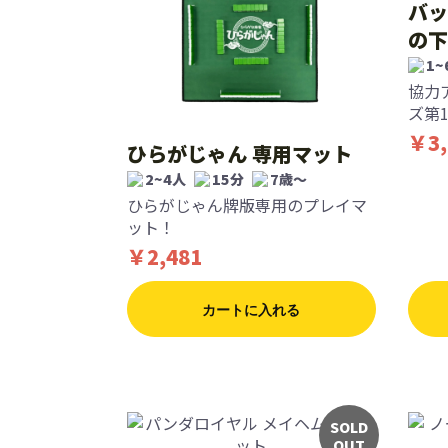
バッ
の下
1~
協力
ズ第
￥3,
ひらがじゃん 専用マット
2~4人
15分
7歳〜
ひらがじゃん牌版専用のプレイマ
ット！
￥2,481
カートに入れる
SOLD
OUT