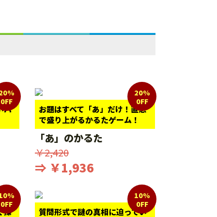
20%
20%
0FF
0FF
いパ
お題はすべて「あ」だけ！直感
で盛り上がるかるたゲーム！
「あ」のかるた
￥2,420
⇒ ￥1,936
10%
10%
0FF
0FF
く探
質問形式で謎の真相に迫ってい