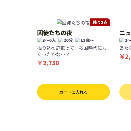
残り2点
囚徒たちの夜
ニュ
3〜6人
20分
13歳〜
2
振り込め詐欺って、戦国時代にも
あた
あったかな…？
￥2,
￥2,750
カートに入れる