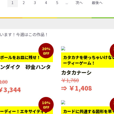
1
2
3
4
5
...
次へ
最後へ
います！今週はこの作品！
20%
0FF
ボールをお皿に残せ！
カタカナを使っちゃいけな
ーティーゲーム！
ンダイク 砂金ハンタ
カタカナーシ
￥1,760
180
⇒ ￥1,408
￥3,344
10%
0FF
ーディー！エキサイティン
カードに共通する図形を早