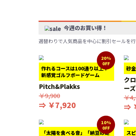
今週のお買い得！
週替わりで人気商品を中心に割引セールを行
20%
0FF
作れるコースは100通り以上！
砂金
新感覚ゴルフボードゲーム
クロ
Pitch&Plakks
ーズ
￥9,900
￥4,
⇒ ￥7,920
⇒ 
10%
0FF
「太陽を食べる音」「納豆の足
スピ