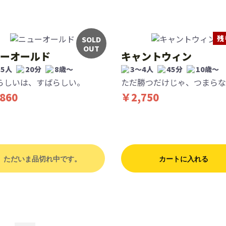
残
SOLD
OUT
ーオールド
キャントウィン
〜5人
20分
8歳〜
3〜4人
45分
10歳〜
らしいは、すばらしい。
ただ勝つだけじゃ、つまらな
860
￥2,750
ただいま品切れ中です。
カートに入れる