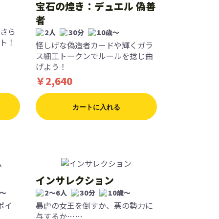
宝石の煌き：デュエル 偽善
者
さら
2人
30分
10歳〜
ト！
怪しげな偽造者カードや輝くガラ
ス細工トークンでルールを捻じ曲
げよう！
￥2,640
カートに入れる
インサレクション
歳〜
2〜6人
30分
10歳〜
ポイ
暴虐の女王を倒すか、悪の勢力に
与するか……