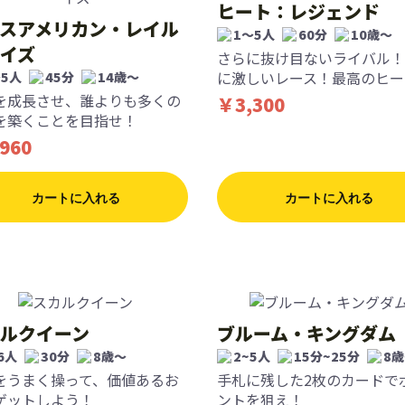
ヒート：レジェンド
スアメリカン・レイル
1〜5人
60分
10歳〜
イズ
さらに抜け目ないライバル！
に激しいレース！最高のヒー
〜5人
45分
14歳〜
を成長させ、誰よりも多くの
￥3,300
を築くことを目指せ！
960
カートに入れる
カートに入れる
ルクイーン
ブルーム・キングダム
6人
30分
8歳〜
2~5人
15分~25分
8
をうまく操って、価値あるお
手札に残した2枚のカードで
ゲットしよう！
ントを狙え！