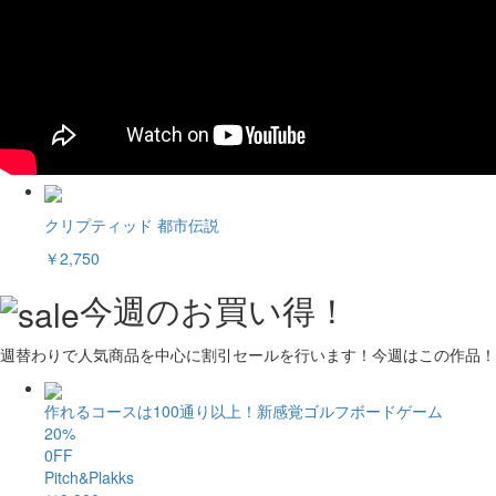
クリプティッド 都市伝説
￥2,750
今週のお買い得！
週替わりで人気商品を中心に割引セールを行います！今週はこの作品！
作れるコースは100通り以上！新感覚ゴルフボードゲーム
20%
0FF
Pitch&Plakks