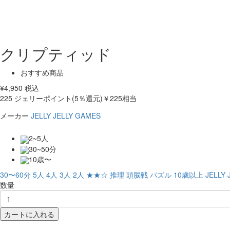
クリプティッド
おすすめ商品
¥
4,950
税込
225
ジェリーポイント(5％還元)
￥225相当
メーカー
JELLY JELLY GAMES
2~5人
30~50分
10歳〜
30〜60分
5人
4人
3人
2人
★★☆
推理
頭脳戦
パズル
10歳以上
JELLY 
数量
カートに入れる