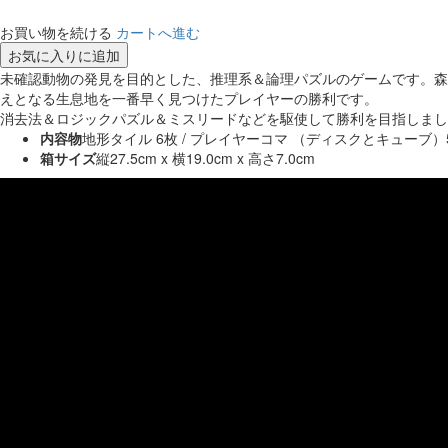
お買い物を続ける
カートへ進む
お気に入りに追加
未確認動物の発見を目的とした、推理系＆論理パズルのゲームです。森
えとなる生息地を一番早く見つけたプレイヤーの勝利です。
消去法＆ロジックパズル＆ミスリードなどを駆使して勝利を目指しまし
内容物
地形タイル 6枚 / プレイヤーコマ （ディスクとキューブ）5セッ
箱サイズ
縦27.5cm x 横19.0cm x 高さ7.0cm