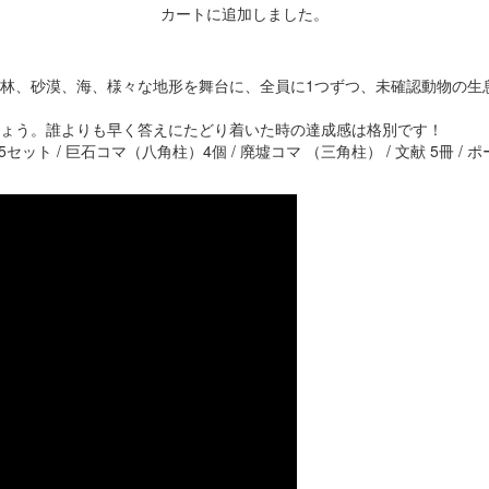
カートに追加しました。
林、砂漠、海、様々な地形を舞台に、全員に1つずつ、未確認動物の生
ょう。誰よりも早く答えにたどり着いた時の達成感は格別です！
ト / 巨石コマ（八角柱）4個 / 廃墟コマ （三角柱） / 文献 5冊 / ポーン