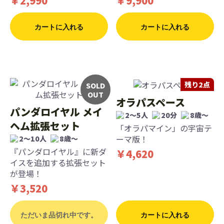
￥2,990
￥9,900
カートに入れる
カートに入れる
残り2点
SOLD
OUT
オラパスペース
パンダロイヤル メイ
2〜5人
20分
8歳〜
ヘム拡張セット
「オラパマイン」の宇宙テ
ーマ版！
2〜10人
8歳〜
『パンダロイヤル』に新ダ
￥4,620
イスを追加する拡張セット
が登場！
￥3,520
ただいま品切れ中です。
カートに入れる