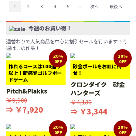
1
2
3
4
5
...
次へ
最後へ
今週のお買い得！
週替わりで人気商品を中心に割引セールを行います！今
週はこの作品！
20%
20%
0FF
0FF
作れるコースは100通り
砂金ボールをお皿に残
以上！新感覚ゴルフボー
せ！
ドゲーム
クロンダイク 砂金
Pitch&Plakks
ハンターズ
￥9,900
￥4,180
⇒ ￥7,920
⇒ ￥3,344
20%
20%
0FF
0FF