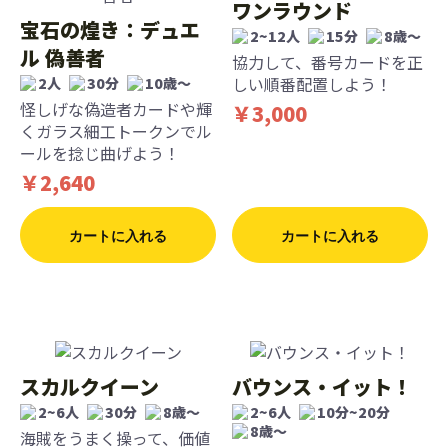
ワンラウンド
宝石の煌き：デュエ
2~12人
15分
8歳〜
ル 偽善者
協力して、番号カードを正
しい順番配置しよう！
2人
30分
10歳〜
怪しげな偽造者カードや輝
￥3,000
くガラス細工トークンでル
ールを捻じ曲げよう！
￥2,640
カートに入れる
カートに入れる
スカルクイーン
バウンス・イット！
2~6人
30分
8歳〜
2~6人
10分~20分
8歳〜
海賊をうまく操って、価値