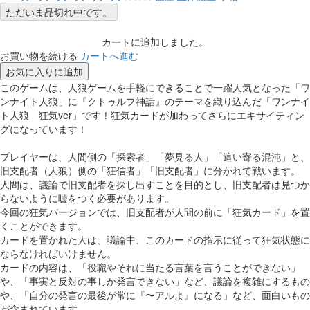
ただいま品切れ中です。
カートに追加しました。
お買い物を続ける
カートへ進む
お気に入りに追加
このゲームは、人狼ゲームを手軽にできることで一躍人気となった「ワ
ンナイト人狼」に『クトゥルフ神話』のテーマを織り込んだ「ワンナイ
ト人狼 狂気ver」です！狂気カードが加わってさらにエキサイティン
グになっています！
プレイヤーは、人間側の「探索者」「夢見る人」「這い寄る混沌」と、
旧支配者（人狼）側の「狂信者」「旧支配者」に分かれて戦います。
人間は、議論で旧支配者を探し出すことを目的とし、旧支配者は見つか
らないように嘘をつく必要があります。
今回の狂気バージョンでは、旧支配者が人間の前に「狂気カード」を置
くことができます。
カードを置かれた人は、議論中、このカードの指示に従って狂気状態に
ならなければいけません。
カードの内容は、「役職やそれに当たる言葉を言うことができない」
や、「事実と反対の事しか発言できない」など、議論を複雑にするもの
や、「自分の発言の最後が常に『〜アルよ』になる」など、面白いもの
が含まれています。