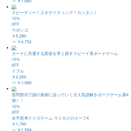
⇒ ￥1,980
スピーディー！エキサイティング！カンタン！
10%
0FF
ウボンゴ
￥5,280
⇒ ￥4,752
カードに共通する図形を早く探すスピード系ボードゲーム
10%
0FF
ドブル
￥2,200
⇒ ￥1,980
質問形式で謎の真相に迫っていく大人気謎解きボードゲーム第4
弾！！
10%
0FF
水平思考クイズゲーム ウミガメのスープ4
￥1,760
⇒ ￥1,584