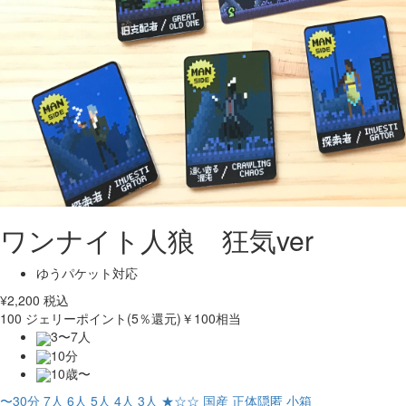
ワンナイト人狼 狂気ver
ゆうパケット対応
¥
2,200
税込
100
ジェリーポイント(5％還元)
￥100相当
3〜7人
10分
10歳〜
〜30分
7人
6人
5人
4人
3人
★☆☆
国産
正体隠匿
小箱