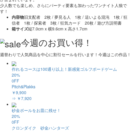
少人数でも楽しめ、さらにパーティ要素も加わったワンナイト人狼で
す！
内容物
旧支配者 2枚 / 夢見る人 1枚 / 這いよる混沌 1枚 / 狂
信者 1枚 / 探索者 3枚 / 狂気カード 20枚 / 遊び方説明書
箱サイズ
縦7.0cm x 横9.6cm x 高さ1.7cm
今週のお買い得！
週替わりで人気商品を中心に割引セールを行います！今週はこの作品！
作れるコースは100通り以上！新感覚ゴルフボードゲーム
20%
0FF
Pitch&Plakks
￥9,900
⇒ ￥7,920
砂金ボールをお皿に残せ！
20%
0FF
クロンダイク 砂金ハンターズ