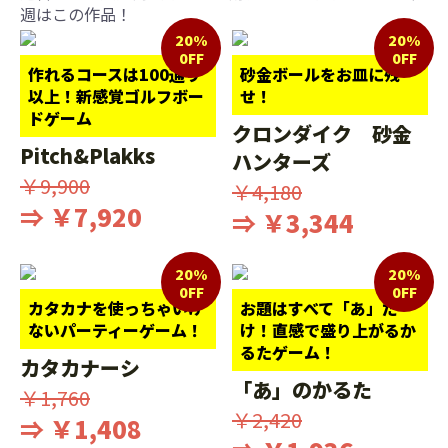
週はこの作品！
20%
20%
0FF
0FF
作れるコースは100通り
砂金ボールをお皿に残
以上！新感覚ゴルフボー
せ！
ドゲーム
クロンダイク 砂金
Pitch&Plakks
ハンターズ
￥9,900
￥4,180
⇒ ￥7,920
⇒ ￥3,344
20%
20%
0FF
0FF
カタカナを使っちゃいけ
お題はすべて「あ」だ
ないパーティーゲーム！
け！直感で盛り上がるか
るたゲーム！
カタカナーシ
「あ」のかるた
￥1,760
￥2,420
⇒ ￥1,408