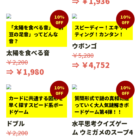
⇒ ￥1,936
10%
10%
0FF
0FF
「太陽を食べる音」「納
スピーディー！エキサイ
豆の足音」ってどんな
ティング！カンタン！
音？
ウボンゴ
太陽を食べる音
￥5,280
￥2,200
⇒ ￥4,752
⇒ ￥1,980
10%
10%
0FF
0FF
カードに共通する図形を
質問形式で謎の真相に迫
早く探すスピード系ボー
っていく大人気謎解きボ
ドゲーム
ードゲーム第4弾！！
ドブル
水平思考クイズゲー
ム ウミガメのスープ4
￥2,200