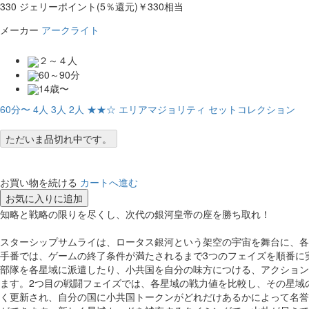
330
ジェリーポイント(5％還元)
￥330相当
メーカー
アークライト
２～４人
60～90分
14歳〜
60分〜
4人
3人
2人
★★☆
エリアマジョリティ
セットコレクション
ただいま品切れ中です。
お買い物を続ける
カートへ進む
お気に入りに追加
知略と戦略の限りを尽くし、次代の銀河皇帝の座を勝ち取れ！
スターシップサムライは、ロータス銀河という架空の宇宙を舞台に、各
手番では、ゲームの終了条件が満たされるまで3つのフェイズを順番に
部隊を各星域に派遣したり、小共国を自分の味方につける、アクション
ます。2つ目の戦闘フェイズでは、各星域の戦力値を比較し、その星域
く更新され、自分の国に小共国トークンがどれだけあるかによって名誉