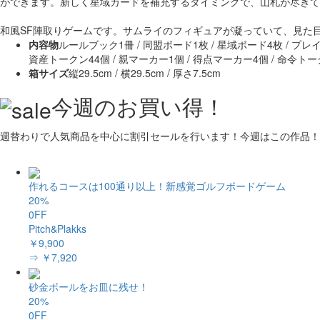
ができます。新しく星域カードを補充するタイミングで、山札が尽きて
和風SF陣取りゲームです。サムライのフィギュアが凝っていて、見た
内容物
ルールブック1冊 / 同盟ボード1枚 / 星域ボード4枚 / プレ
資産トークン44個 / 親マーカー1個 / 得点マーカー4個 / 命令ト
箱サイズ
縦29.5cm / 横29.5cm / 厚さ7.5cm
今週のお買い得！
週替わりで人気商品を中心に割引セールを行います！今週はこの作品！
作れるコースは100通り以上！新感覚ゴルフボードゲーム
20%
0FF
Pitch&Plakks
￥9,900
⇒ ￥7,920
砂金ボールをお皿に残せ！
20%
0FF