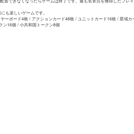
配置できなくなったらゲームは終了です。最も名誉点を獲得したプレイ
目にも楽しいゲームです。
イヤーボード4枚 / アクションカード48枚 / ユニットカード16枚 / 星域カー
ークン16個 / 小共和国トークン8個