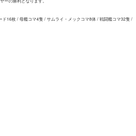
ヤーの勝利となります。
ド16枚 / 母艦コマ4隻 / サムライ・メックコマ8体 / 戦闘艦コマ32隻 /