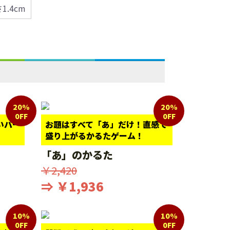
さ1.4cm
20%
20%
0FF
0FF
いパー
お題はすべて「あ」だけ！直感で
盛り上がるかるたゲーム！
「あ」のかるた
￥2,420
⇒ ￥1,936
10%
10%
0FF
0FF