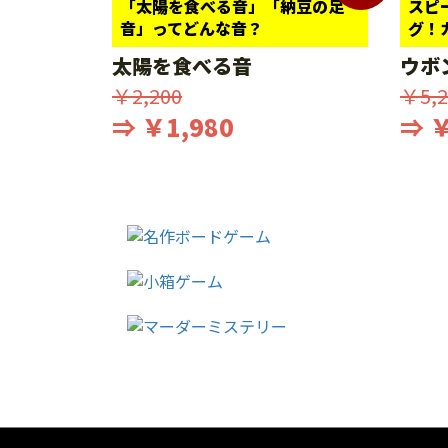
「太陽を食べる音」「納豆の足
スピ
音」ってどんな音？
グ！
太陽を食べる音
ウボ
￥2,200
￥5,2
⇒ ￥1,980
⇒ ￥