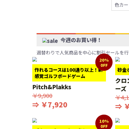
色カード
今週のお買い得！
週替わりで人気商品を中心に割引セールを行
20%
0FF
作れるコースは100通り以上！新
砂金
感覚ゴルフボードゲーム
クロ
Pitch&Plakks
ーズ
￥9,900
￥4,1
⇒ ￥7,920
⇒ ￥
10%
0FF