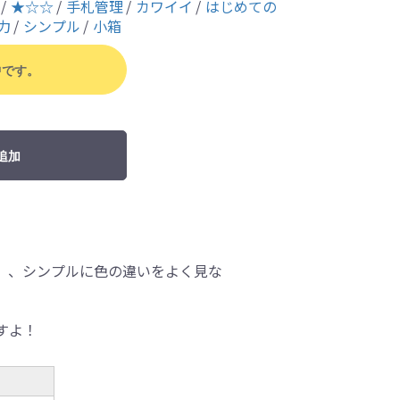
★☆☆
手札管理
カワイイ
はじめての
力
シンプル
小箱
中です。
追加
」、シンプルに色の違いをよく見な
すよ！