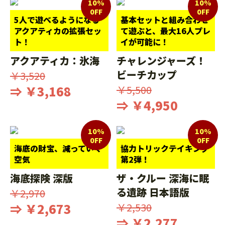
10%
10%
0FF
0FF
5人で遊べるようになる
基本セットと組み合わせ
アクアティカの拡張セッ
て遊ぶと、最大16人プレ
ト！
イが可能に！
アクアティカ：氷海
チャレンジャーズ！
ビーチカップ
￥3,520
⇒ ￥3,168
￥5,500
⇒ ￥4,950
10%
10%
0FF
0FF
海底の財宝、減っていく
協力トリックテイキング
空気
第2弾！
海底探険 深版
ザ・クルー 深海に眠
る遺跡 日本語版
￥2,970
⇒ ￥2,673
￥2,530
⇒ ￥2,277