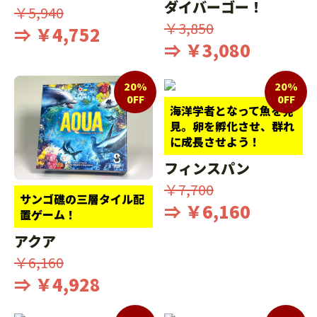
ダイバーゴー！
￥5,940
￥3,850
⇒ ￥4,752
⇒ ￥3,080
20%
20%
0FF
0FF
海洋学者となって魚を発
見。卵を孵化させ、群れ
に成長させよう！
フィンスパン
￥7,700
サンゴ礁の三層タイル配
⇒ ￥6,160
置ゲーム！
アクア
￥6,160
⇒ ￥4,928