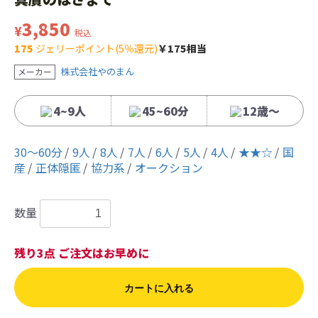
3,850
¥
税込
175
ジェリーポイント(5％還元)
￥175相当
株式会社やのまん
メーカー
4~9人
45~60分
12歳〜
30〜60分
9人
8人
7人
6人
5人
4人
★★☆
国
産
正体隠匿
協力系
オークション
数量
残り3点 ご注文はお早めに
カートに入れる