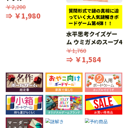
￥2,200
質問形式で謎の真相に迫
⇒ ￥1,980
っていく大人気謎解きボ
ードゲーム第4弾！！
水平思考クイズゲー
ム ウミガメのスープ4
￥1,760
⇒ ￥1,584