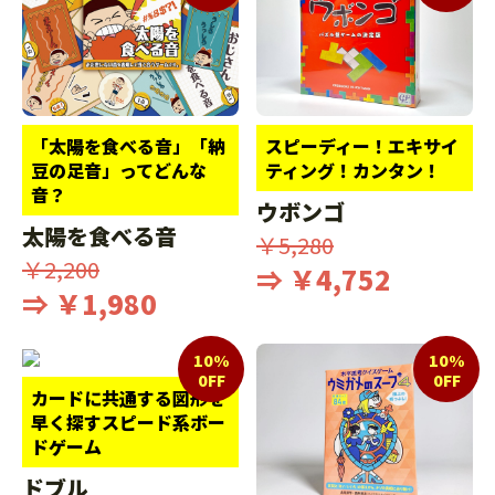
「太陽を食べる音」「納
スピーディー！エキサイ
豆の足音」ってどんな
ティング！カンタン！
音？
ウボンゴ
太陽を食べる音
￥5,280
￥2,200
⇒ ￥4,752
⇒ ￥1,980
10%
10%
0FF
0FF
カードに共通する図形を
早く探すスピード系ボー
ドゲーム
ドブル