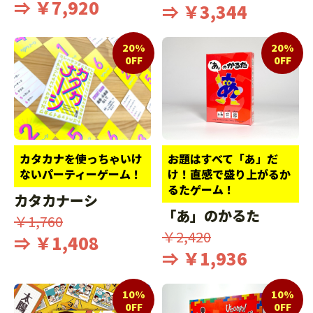
⇒ ￥7,920
⇒ ￥3,344
20%
20%
0FF
0FF
カタカナを使っちゃいけ
お題はすべて「あ」だ
ないパーティーゲーム！
け！直感で盛り上がるか
るたゲーム！
カタカナーシ
「あ」のかるた
￥1,760
￥2,420
⇒ ￥1,408
⇒ ￥1,936
10%
10%
0FF
0FF