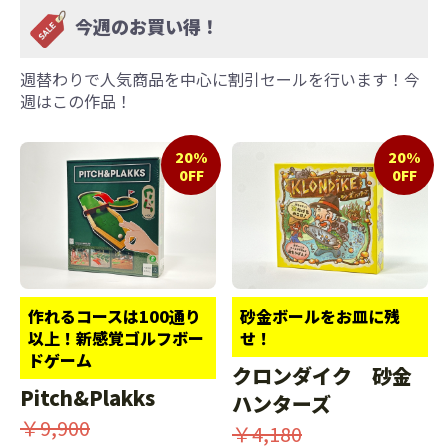
今週のお買い得！
週替わりで人気商品を中心に割引セールを行います！今
週はこの作品！
20%
20%
0FF
0FF
作れるコースは100通り
砂金ボールをお皿に残
以上！新感覚ゴルフボー
せ！
ドゲーム
クロンダイク 砂金
Pitch&Plakks
ハンターズ
￥9,900
￥4,180