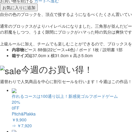
お買い物を続ける
カートへ進む
お気に入りに追加
自分の色のブロックを、頂点で接するようになるべくたくさん置いてい
通常のブロックスがよりハイレベルになりました。三角形が並んだピー
の邪魔をしつつ、うまく隙間にブロックがハマった時の気分は爽快です
上級ルールに加え、チームでも楽しむことができるので、ブロックスを
内容物
ピース 88個(22ピース×4色) / ボード 1枚 / 説明書 1部
箱サイズ
縦37.0cm x 横31.0cm x 高さ5.0cm
今週のお買い得！
週替わりで人気商品を中心に割引セールを行います！今週はこの作品！
作れるコースは100通り以上！新感覚ゴルフボードゲーム
20%
0FF
Pitch&Plakks
￥9,900
⇒ ￥7,920