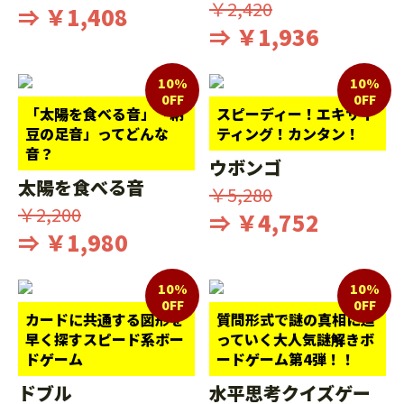
￥2,420
⇒ ￥1,408
⇒ ￥1,936
10%
10%
0FF
0FF
「太陽を食べる音」「納
スピーディー！エキサイ
豆の足音」ってどんな
ティング！カンタン！
音？
ウボンゴ
太陽を食べる音
￥5,280
￥2,200
⇒ ￥4,752
⇒ ￥1,980
10%
10%
0FF
0FF
カードに共通する図形を
質問形式で謎の真相に迫
早く探すスピード系ボー
っていく大人気謎解きボ
ドゲーム
ードゲーム第4弾！！
ドブル
水平思考クイズゲー