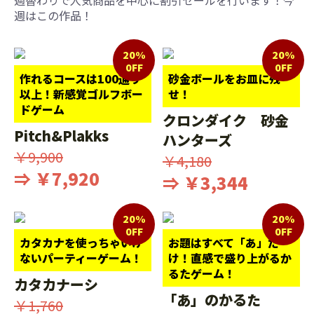
週はこの作品！
20%
20%
0FF
0FF
作れるコースは100通り
砂金ボールをお皿に残
以上！新感覚ゴルフボー
せ！
ドゲーム
クロンダイク 砂金
Pitch&Plakks
ハンターズ
￥9,900
￥4,180
⇒ ￥7,920
⇒ ￥3,344
20%
20%
0FF
0FF
カタカナを使っちゃいけ
お題はすべて「あ」だ
ないパーティーゲーム！
け！直感で盛り上がるか
るたゲーム！
カタカナーシ
「あ」のかるた
￥1,760