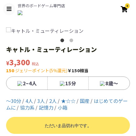
世界のボードゲーム専門店
0
キャトル・ミューティレーション
3,300
¥
税込
150
ジェリーポイント(5％還元)
￥150相当
2~4人
15分
8歳〜
〜30分
4人
3人
2人
★☆☆
国産
はじめてのゲー
ムに
協力系
記憶力
小箱
ただいま品切れ中です。