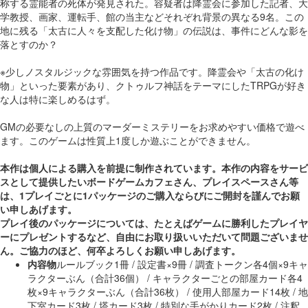
称する霊能者の死体が発見された。容疑者は降霊会に参加した記者、大
学教授、画家、運転手、館の当主などそれぞれ背景の異なる9名。この
地に残る「太古に人々を支配した化け物」の伝説は、事件にどんな影を
落とすのか？
※少しノスタルジックな雰囲気を持つ作品です。降霊会や「太古の化け
物」といった要素があり、クトゥルフ神話をテーマにしたTRPGが好き
な人は特に楽しめるはず。
GMの必要なしの上質のマーダーミステリーをお求めやすい価格で遊べ
ます。このゲームは性質上1度しか遊ぶことができません。
本作は個人による購入を前提に制作されています。本作の内容をサービ
スとして提供したいボードゲームカフェさん、プレイスペースさん等
は、1プレイごとに1パッケージのご購入ならびにご開封を謹んでお願
い申しあげます。
プレイ後のパッケージについては、たとえばゲームに勝利したプレイヤ
ーにプレゼントするなど、自由にお取り扱いいただいて問題ございませ
ん。ご協力のほど、何卒よろしくお願い申しあげます。
内容物
ルールブック1冊 / 設定書×9冊 / 調査トークン各4個×9キャ
ラクターぶん（合計36個） / キャラクターごとの部屋カード各4
枚×9キャラクターぶん（合計36枚） / 使用人部屋カード14枚 / 地
下室カード3枚 / 塔カード3枚 / 特別な手がかりカード2枚 / 注釈