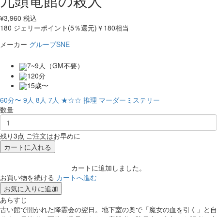
九頭竜館の殺人
¥
3,960
税込
180
ジェリーポイント(5％還元)
￥180相当
メーカー
グループSNE
7~9人（GM不要）
120分
15歳〜
60分〜
9人
8人
7人
★☆☆
推理
マーダーミステリー
数量
残り3点 ご注文はお早めに
カートに入れる
カートに追加しました。
お買い物を続ける
カートへ進む
お気に入りに追加
あらすじ
古い館で開かれた降霊会の翌日。地下室の奥で「魔女の血を引く」と自