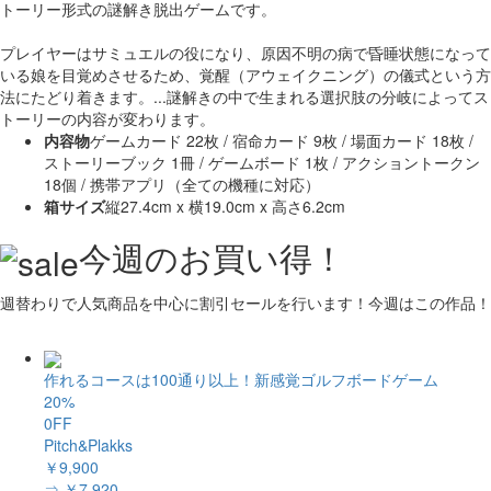
トーリー形式の謎解き脱出ゲームです。
プレイヤーはサミュエルの役になり、原因不明の病で昏睡状態になって
いる娘を目覚めさせるため、覚醒（アウェイクニング）の儀式という方
法にたどり着きます。...謎解きの中で生まれる選択肢の分岐によってス
トーリーの内容が変わります。
内容物
ゲームカード 22枚 / 宿命カード 9枚 / 場面カード 18枚 /
ストーリーブック 1冊 / ゲームボード 1枚 / アクショントークン
18個 / 携帯アプリ（全ての機種に対応）
箱サイズ
縦27.4cm x 横19.0cm x 高さ6.2cm
今週のお買い得！
週替わりで人気商品を中心に割引セールを行います！今週はこの作品！
作れるコースは100通り以上！新感覚ゴルフボードゲーム
20%
0FF
Pitch&Plakks
￥9,900
⇒ ￥7,920