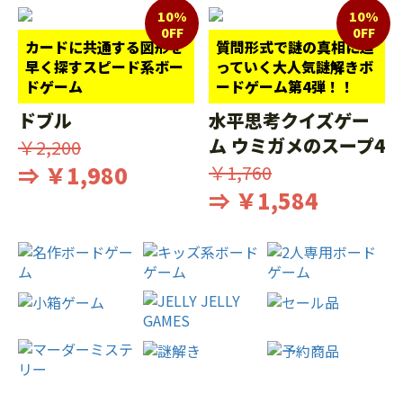
10%
10%
0FF
0FF
カードに共通する図形を
質問形式で謎の真相に迫
早く探すスピード系ボー
っていく大人気謎解きボ
ドゲーム
ードゲーム第4弾！！
ドブル
水平思考クイズゲー
ム ウミガメのスープ4
￥2,200
⇒ ￥1,980
￥1,760
⇒ ￥1,584