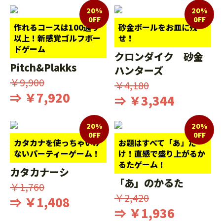
20%
20%
0FF
0FF
作れるコースは100通り
砂金ボールをお皿に残
以上！新感覚ゴルフボー
せ！
ドゲーム
クロンダイク 砂金
Pitch&Plakks
ハンターズ
￥9,900
￥4,180
⇒ ￥7,920
⇒ ￥3,344
20%
20%
0FF
0FF
カタカナを使っちゃいけ
お題はすべて「あ」だ
ないパーティーゲーム！
け！直感で盛り上がるか
るたゲーム！
カタカナーシ
「あ」のかるた
￥1,760
￥2,420
⇒ ￥1,408
⇒ ￥1,936