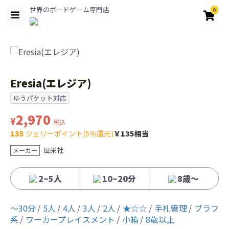
世界のボードゲーム専門店
0
Eresia(エレジア)
ゆうパケット対応
2,970
¥
税込
135
ジェリーポイント(5％還元)
￥135相当
風栄社
メーカー
2~5人
10~20分
8歳〜
〜30分
5人
4人
3人
2人
★☆☆
手札管理
ブラフ
系
ワーカープレイスメント
小箱
8歳以上