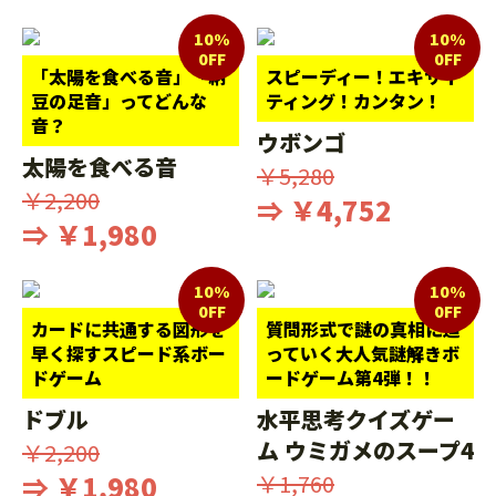
10%
10%
0FF
0FF
「太陽を食べる音」「納
スピーディー！エキサイ
豆の足音」ってどんな
ティング！カンタン！
音？
ウボンゴ
太陽を食べる音
￥5,280
￥2,200
⇒ ￥4,752
⇒ ￥1,980
10%
10%
0FF
0FF
カードに共通する図形を
質問形式で謎の真相に迫
早く探すスピード系ボー
っていく大人気謎解きボ
ドゲーム
ードゲーム第4弾！！
ドブル
水平思考クイズゲー
ム ウミガメのスープ4
￥2,200
⇒ ￥1,980
￥1,760