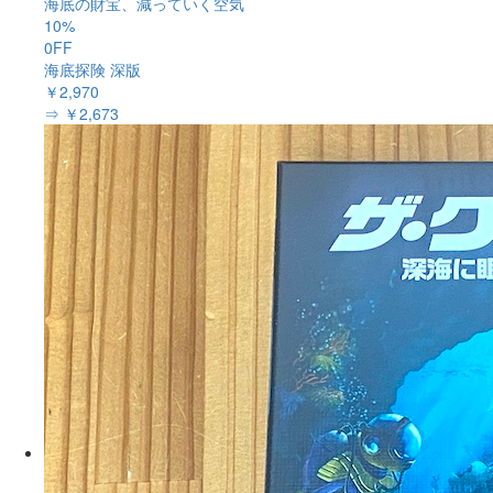
海底の財宝、減っていく空気
10%
0FF
海底探険 深版
￥2,970
⇒ ￥2,673