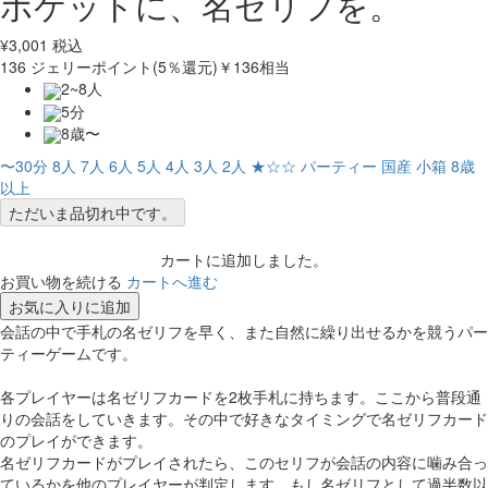
ポケットに、名ゼリフを。
¥
3,001
税込
136
ジェリーポイント(5％還元)
￥136相当
2~8人
5分
8歳〜
〜30分
8人
7人
6人
5人
4人
3人
2人
★☆☆
パーティー
国産
小箱
8歳
以上
ただいま品切れ中です。
カートに追加しました。
お買い物を続ける
カートへ進む
お気に入りに追加
会話の中で手札の名ゼリフを早く、また自然に繰り出せるかを競うパー
ティーゲームです。
各プレイヤーは名ゼリフカードを2枚手札に持ちます。ここから普段通
りの会話をしていきます。その中で好きなタイミングで名ゼリフカード
のプレイができます。
名ゼリフカードがプレイされたら、このセリフが会話の内容に噛み合っ
ているかを他のプレイヤーが判定します。もし名ゼリフとして過半数以