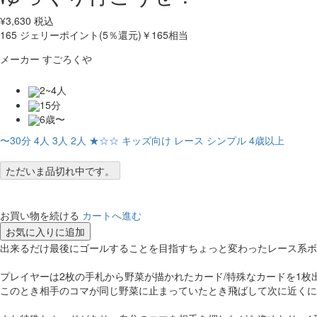
¥
3,630
税込
165
ジェリーポイント(5％還元)
￥165相当
メーカー
すごろくや
2~4人
15分
6歳〜
〜30分
4人
3人
2人
★☆☆
キッズ向け
レース
シンプル
4歳以上
ただいま品切れ中です。
お買い物を続ける
カートへ進む
お気に入りに追加
出来るだけ最後にゴールすることを目指すちょっと変わったレース系ボ
プレイヤーは2枚の手札から野菜が描かれたカード/特殊なカードを1
このとき相手のコマが同じ野菜に止まっていたとき飛ばして次に近くに