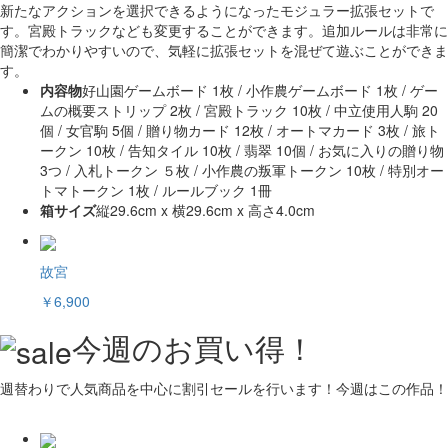
新たなアクションを選択できるようになったモジュラー拡張セットで
す。宮殿トラックなども変更することができます。追加ルールは非常に
簡潔でわかりやすいので、気軽に拡張セットを混ぜて遊ぶことができま
す。
内容物
好山園ゲームボード 1枚 / 小作農ゲームボード 1枚 / ゲー
ムの概要ストリップ 2枚 / 宮殿トラック 10枚 / 中立使用人駒 20
個 / 女官駒 5個 / 贈り物カード 12枚 / オートマカード 3枚 / 旅ト
ークン 10枚 / 告知タイル 10枚 / 翡翠 10個 / お気に入りの贈り物
3つ / 入札トークン ５枚 / 小作農の叛軍トークン 10枚 / 特別オー
トマトークン 1枚 / ルールブック 1冊
箱サイズ
縦29.6cm x 横29.6cm x 高さ4.0cm
故宮
￥6,900
今週のお買い得！
週替わりで人気商品を中心に割引セールを行います！今週はこの作品！