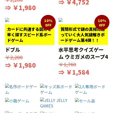
⇒ ￥4,752
⇒ ￥1,980
10%
10%
0FF
0FF
カードに共通する図形を
質問形式で謎の真相に迫
早く探すスピード系ボー
っていく大人気謎解きボ
ドゲーム
ードゲーム第4弾！！
ドブル
水平思考クイズゲー
ム ウミガメのスープ4
￥2,200
⇒ ￥1,980
￥1,760
⇒ ￥1,584