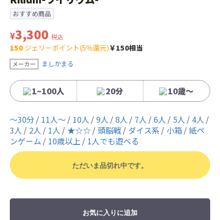
おすすめ商品
3,300
¥
税込
150
ジェリーポイント(5％還元)
￥150相当
ましかまる
メーカー
1~100人
20分
10歳〜
〜30分
11人〜
10人
9人
8人
7人
6人
5人
4人
3人
2人
1人
★☆☆
頭脳戦
ダイス系
小箱
紙ペ
ンゲーム
10歳以上
1人でも遊べる
ただいま品切れ中です。
お気に入りに追加