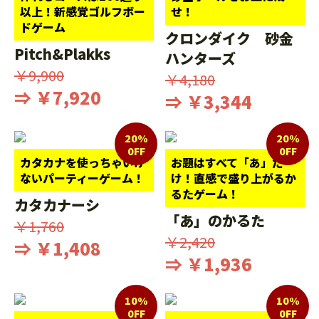
以上！新感覚ゴルフボー
せ！
ドゲーム
クロンダイク 砂金
Pitch&Plakks
ハンターズ
￥9,900
￥4,180
⇒ ￥7,920
⇒ ￥3,344
20%
20%
0FF
0FF
カタカナを使っちゃいけ
お題はすべて「あ」だ
ないパーティーゲーム！
け！直感で盛り上がるか
るたゲーム！
カタカナーシ
「あ」のかるた
￥1,760
￥2,420
⇒ ￥1,408
⇒ ￥1,936
10%
10%
0FF
0FF