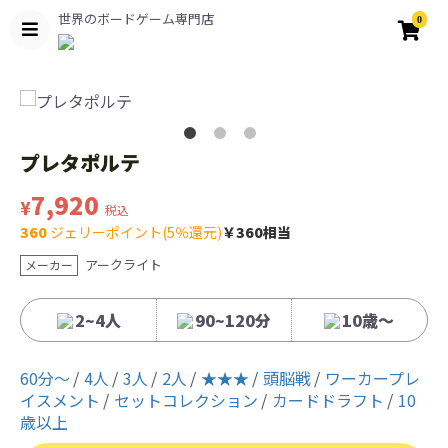
世界のボードゲーム専門店
0
プレタポルテ
7,920
¥
税込
360
ジェリーポイント(5％還元)
￥360相当
アークライト
メーカー
2~4人
90~120分
10歳〜
60分〜
4人
3人
2人
★★★
頭脳戦
ワーカープレ
イスメント
セットコレクション
カードドラフト
10
歳以上