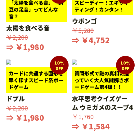
「太陽を食べる音」「納
スピーディー！エキサイ
豆の足音」ってどんな
ティング！カンタン！
音？
ウボンゴ
太陽を食べる音
￥5,280
￥2,200
⇒ ￥4,752
⇒ ￥1,980
10%
10%
0FF
0FF
カードに共通する図形を
質問形式で謎の真相に迫
早く探すスピード系ボー
っていく大人気謎解きボ
ドゲーム
ードゲーム第4弾！！
ドブル
水平思考クイズゲー
ム ウミガメのスープ4
￥2,200
⇒ ￥1,980
￥1,760
⇒ ￥1,584