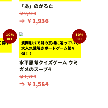
「あ」のかるた
￥2,420
⇒ ￥1,936
10%
10%
0FF
0FF
く探す
質問形式で謎の真相に迫っていく
大人気謎解きボードゲーム第4
弾！！
水平思考クイズゲーム ウミ
ガメのスープ4
￥1,760
⇒ ￥1,584