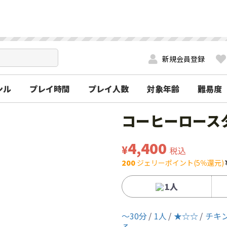
新規会員登録
ンル
プレイ時間
プレイ人数
対象年齢
難易度
コーヒーロース
4,400
¥
税込
200
ジェリーポイント(5％還元)
1人
〜30分
1人
★☆☆
チキ