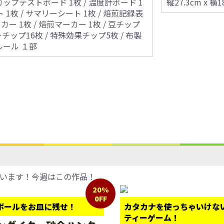
 カップテストボード 1枚 / 温度計ボード 1
縦27.3cm x 横1
 1枚 / サマリーシート 1枚 / 焙煎記録表
カー 1枚 / 焙煎マーカー 1枚 / 豆チップ
ーチップ16枚 / 特殊効果チップ5枚 / 布製
語ルール １部
います！今週はこの作品！
20%
0FF
ボールをお皿に残せ！
カタカナを使っちゃいけな
ティーゲーム！