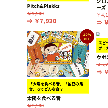
クロ
Pitch&Plakks
ーズ
￥9,900
￥4,1
⇒ ￥7,920
⇒ ￥
10%
0FF
スピ
グ！
ウボ
￥5,2
⇒ ￥
「太陽を食べる音」「納豆の足
音」ってどんな音？
太陽を食べる音
￥2,200