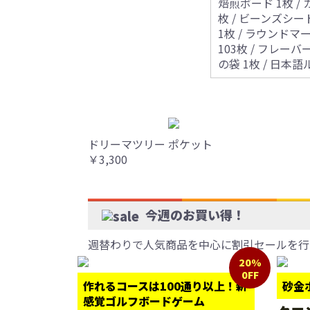
焙煎ボード 1枚 /
枚 / ビーンズシート
1枚 / ラウンドマー
103枚 / フレーバ
の袋 1枚 / 日本
ドリーマツリー ポケット
￥3,300
今週のお買い得！
週替わりで人気商品を中心に割引セールを行
20%
0FF
作れるコースは100通り以上！新
砂金
感覚ゴルフボードゲーム