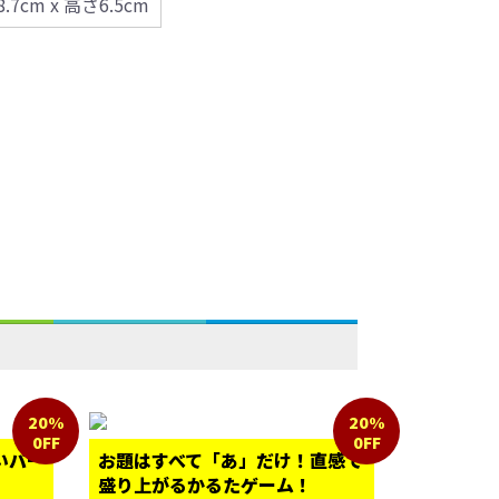
8.7cm x 高さ6.5cm
20%
20%
0FF
0FF
いパー
お題はすべて「あ」だけ！直感で
盛り上がるかるたゲーム！