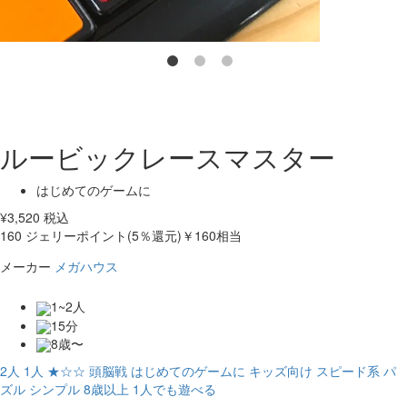
ルービックレースマスター
はじめてのゲームに
¥
3,520
税込
160
ジェリーポイント(5％還元)
￥160相当
メーカー
メガハウス
1~2人
15分
8歳〜
2人
1人
★☆☆
頭脳戦
はじめてのゲームに
キッズ向け
スピード系
パ
ズル
シンプル
8歳以上
1人でも遊べる