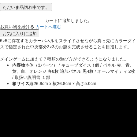
ただいま品切れ中です。
カートに追加しました。
お買い物を続ける
カートへ進む
お気に入りに追加
5×5に存在するカラーパネルをスライドさせながら真っ先にカラーダイ
スで指定された中央部分3×3のお題を完成させることを目指します。
メインゲームに加えて７種類の遊び方ができるようになりました。
内容物
本体（3パーツ） / キューブダイス 1個 / パネル 赤、青、
黄、白、オレンジ 各8枚 追加パネル 黒4枚 / オールマイティ 2枚
/ 取扱い説明書 １部
箱サイズ
縦26.8cm x 横26.8cm x 高さ5.0cm