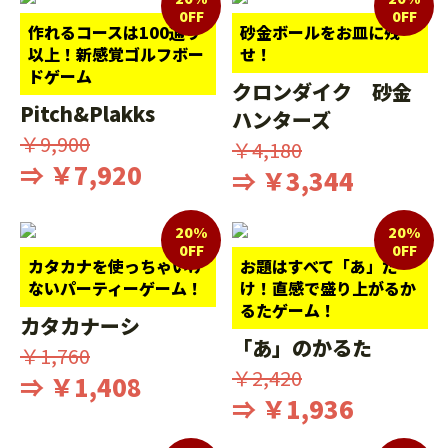
0FF
0FF
作れるコースは100通り
砂金ボールをお皿に残
以上！新感覚ゴルフボー
せ！
ドゲーム
クロンダイク 砂金
Pitch&Plakks
ハンターズ
￥9,900
￥4,180
⇒ ￥7,920
⇒ ￥3,344
20%
20%
0FF
0FF
カタカナを使っちゃいけ
お題はすべて「あ」だ
ないパーティーゲーム！
け！直感で盛り上がるか
るたゲーム！
カタカナーシ
「あ」のかるた
￥1,760
￥2,420
⇒ ￥1,408
⇒ ￥1,936