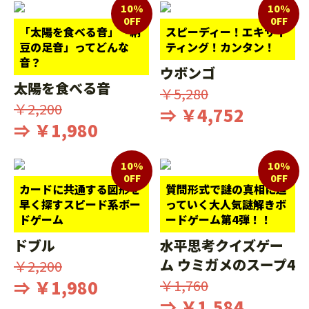
10%
10%
0FF
0FF
「太陽を食べる音」「納
スピーディー！エキサイ
豆の足音」ってどんな
ティング！カンタン！
音？
ウボンゴ
太陽を食べる音
￥5,280
￥2,200
⇒ ￥4,752
⇒ ￥1,980
10%
10%
0FF
0FF
カードに共通する図形を
質問形式で謎の真相に迫
早く探すスピード系ボー
っていく大人気謎解きボ
ドゲーム
ードゲーム第4弾！！
ドブル
水平思考クイズゲー
ム ウミガメのスープ4
￥2,200
⇒ ￥1,980
￥1,760
⇒ ￥1,584