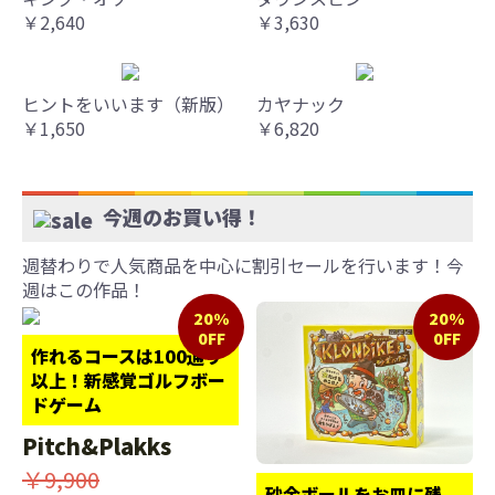
￥2,640
￥3,630
ヒントをいいます（新版）
カヤナック
￥1,650
￥6,820
今週のお買い得！
週替わりで人気商品を中心に割引セールを行います！今
週はこの作品！
20%
20%
0FF
0FF
作れるコースは100通り
以上！新感覚ゴルフボー
ドゲーム
Pitch&Plakks
￥9,900
砂金ボールをお皿に残