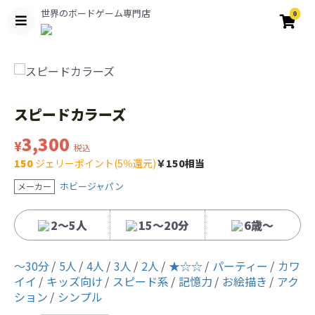
世界のボードゲーム専門店
0
スピードカラーズ
3,300
¥
税込
150
ジェリーポイント(5％還元)
￥150相当
ホビージャパン
メーカー
2～5人
15～20分
6歳〜
〜30分
5人
4人
3人
2人
★☆☆
パーティー
カワ
イイ
キッズ向け
スピード系
記憶力
お絵描き
アク
ション
シンプル