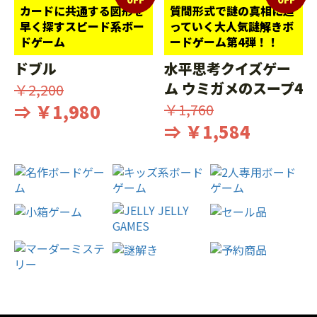
カードに共通する図形を
質問形式で謎の真相に迫
早く探すスピード系ボー
っていく大人気謎解きボ
ドゲーム
ードゲーム第4弾！！
ドブル
水平思考クイズゲー
ム ウミガメのスープ4
￥2,200
⇒ ￥1,980
￥1,760
⇒ ￥1,584