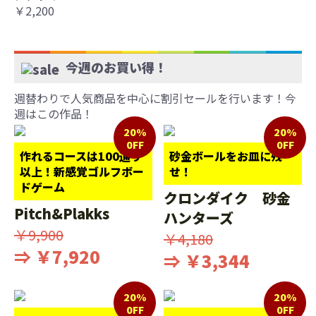
￥2,200
今週のお買い得！
週替わりで人気商品を中心に割引セールを行います！今
週はこの作品！
20%
20%
0FF
0FF
作れるコースは100通り
砂金ボールをお皿に残
以上！新感覚ゴルフボー
せ！
ドゲーム
クロンダイク 砂金
Pitch&Plakks
ハンターズ
￥9,900
￥4,180
⇒ ￥7,920
⇒ ￥3,344
20%
20%
0FF
0FF