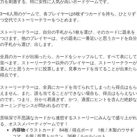
力を刺激する、特に女性に人気が高いボードゲームです。
3〜6人用のゲームで、各プレイヤーは6枚ずつカードを持ち、ひとりず
つ交代でストーリーテラーをつとめます。
ストーリーテラーは、自分の手札から1枚を選び、そのカードに題名を
つけます。他のプレイヤーは、その題名に一番近いと思うカードを自分
の手札から選び、出します。
全員のカードが出揃ったら、カードをシャッフルして、すべて表にして
並べます。ストーリーテラー以外のプレイヤーは、ストーリーテラーが
選んだと思うカードに投票します。見事カードを当てることが出来たら
得点です。
ストーリーテラーは、全員にカードを当てられてしまったら得点はもら
えません。また、誰も当てることができない場合も、得点はもらえない
のです。つまり、分かり易過ぎず、かつ、適度にヒントを含んだ絶妙な
ネーミングセンスが問われるのです。
意味深で不思議なカードから連想するストーリーにみんなで盛り上がれ
る、オススメパーティゲームです！
内容物
イラストカード 84枚 / 得点ボード 1枚 / 木製のウサギ
コマ ６個 / 投票トークン 36枚 / ルールシート