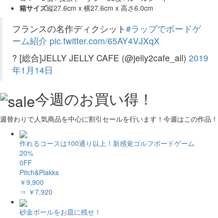
箱サイズ
縦27.6cm x 横27.6cm x 高さ6.0cm
フランスの名作ディクシット
#ラップでボードゲ
ーム紹介
pic.twitter.com/65AY4VJXqX
? [総合]JELLY JELLY CAFE (@jelly2cafe_all)
2019
年1月14日
今週のお買い得！
週替わりで人気商品を中心に割引セールを行います！今週はこの作品！
作れるコースは100通り以上！新感覚ゴルフボードゲーム
20%
0FF
Pitch&Plakks
￥9,900
⇒ ￥7,920
砂金ボールをお皿に残せ！