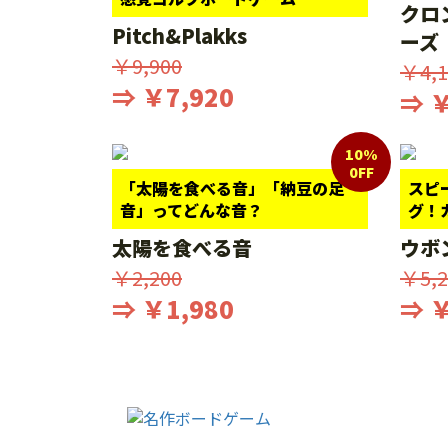
クロ
Pitch&Plakks
ーズ
￥9,900
￥4,1
⇒ ￥7,920
⇒ ￥
10%
0FF
「太陽を食べる音」「納豆の足
スピ
音」ってどんな音？
グ！
太陽を食べる音
ウボ
￥2,200
￥5,2
⇒ ￥1,980
⇒ ￥