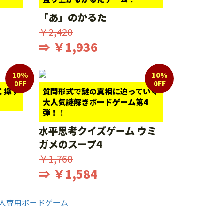
「あ」のかるた
￥2,420
⇒ ￥1,936
10%
10%
0FF
0FF
く探す
質問形式で謎の真相に迫っていく
大人気謎解きボードゲーム第4
弾！！
水平思考クイズゲーム ウミ
ガメのスープ4
￥1,760
⇒ ￥1,584