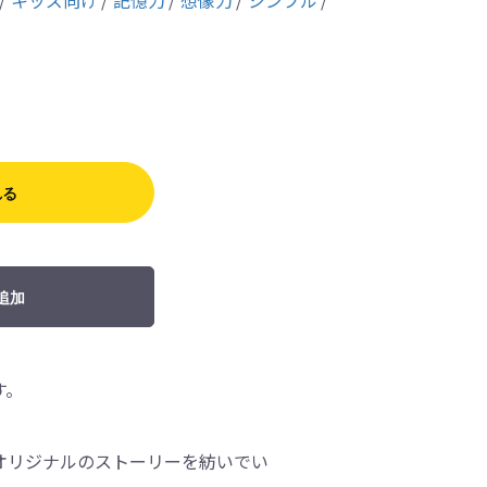
キッズ向け
記憶力
想像力
シンプル
れる
追加
す。
オリジナルのストーリーを紡いでい