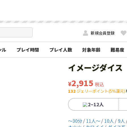
新規会員登録
ンル
プレイ時間
プレイ人数
対象年齢
難易度
イメージダイス（i
2,915
¥
税込
132
ジェリーポイント(5％還元)
2~12人
〜30分
11人〜
10人
9人