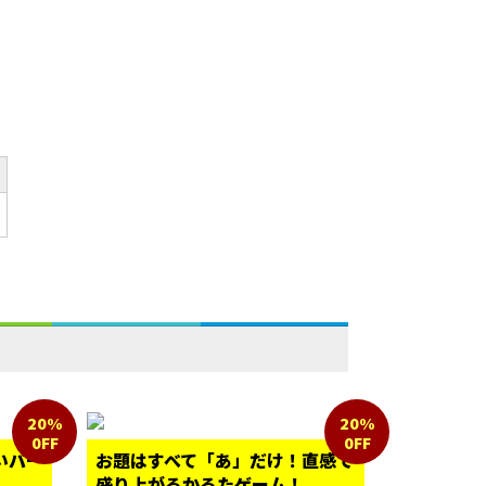
20%
20%
0FF
0FF
いパー
お題はすべて「あ」だけ！直感で
盛り上がるかるたゲーム！