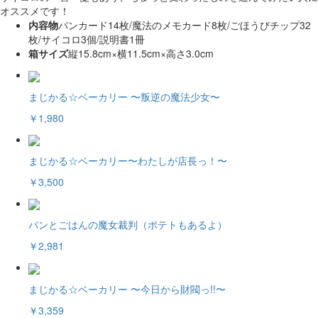
オススメです！
内容物
パンカード14枚/魔法のメモカード8枚/ごほうびチップ32
枚/サイコロ3個/説明書1冊
箱サイズ
縦15.8cm×横11.5cm×高さ3.0cm
まじかる☆ベーカリー 〜叛逆の魔法少女〜
￥1,980
まじかる☆ベーカリー〜わたしが店長っ！〜
￥3,500
パンとごはんの魔女裁判（ポテトもあるよ）
￥2,981
まじかる☆ベーカリー 〜今日から財閥っ!!〜
￥3,359