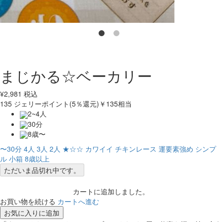
まじかる☆ベーカリー
¥
2,981
税込
135
ジェリーポイント(5％還元)
￥135相当
2~4人
30分
8歳〜
〜30分
4人
3人
2人
★☆☆
カワイイ
チキンレース
運要素強め
シンプ
ル
小箱
8歳以上
ただいま品切れ中です。
カートに追加しました。
お買い物を続ける
カートへ進む
お気に入りに追加