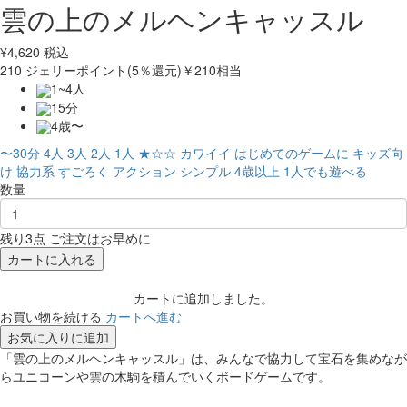
雲の上のメルヘンキャッスル
¥
4,620
税込
210
ジェリーポイント(5％還元)
￥210相当
1~4人
15分
4歳〜
〜30分
4人
3人
2人
1人
★☆☆
カワイイ
はじめてのゲームに
キッズ向
け
協力系
すごろく
アクション
シンプル
4歳以上
1人でも遊べる
数量
残り3点 ご注文はお早めに
カートに入れる
カートに追加しました。
お買い物を続ける
カートへ進む
お気に入りに追加
「雲の上のメルヘンキャッスル」は、みんなで協力して宝石を集めなが
らユニコーンや雲の木駒を積んでいくボードゲームです。