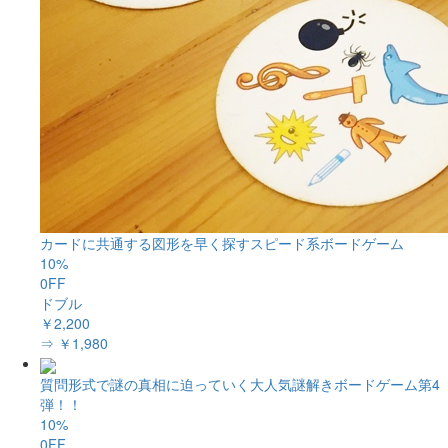
カードに共通する図形を早く探すスピード系ボードゲーム
10%
0FF
ドブル
￥2,200
⇒ ￥1,980
質問形式で謎の真相に迫っていく大人気謎解きボードゲーム第4
弾！！
10%
0FF