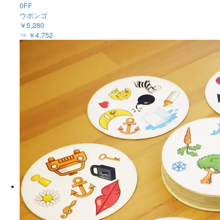
0FF
ウボンゴ
￥5,280
⇒ ￥4,752