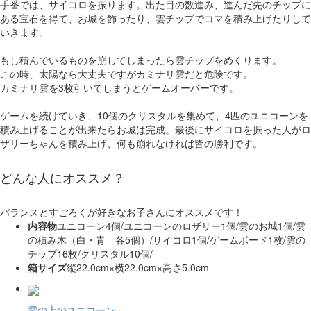
手番では、サイコロを振ります。出た目の数進み、進んだ先のチップに
ある宝石を得て、お城を飾ったり、雲チップでコマを積み上げたりして
いきます。
もし積んでいるものを崩してしまったら雲チップをめくります。
この時、太陽なら大丈夫ですがカミナリ雲だと危険です。
カミナリ雲を3枚引いてしまうとゲームオーバーです。
ゲームを続けていき、10個のクリスタルを集めて、4匹のユニコーンを
積み上げることが出来たらお城は完成。最後にサイコロを振った人がロ
ザリーちゃんを積み上げ、何も崩れなければ皆の勝利です。
どんな人にオススメ？
バランスとすごろくが好きなお子さんにオススメです！
内容物
ユニコーン4個/ユニコーンのロザリー1個/雲のお城1個/雲
の積み木（白・青 各5個）/サイコロ1個/ゲームボード1枚/雲の
チップ16枚/クリスタル10個/
箱サイズ
縦22.0cm×横22.0cm×高さ5.0cm
雲の上のユニコーン