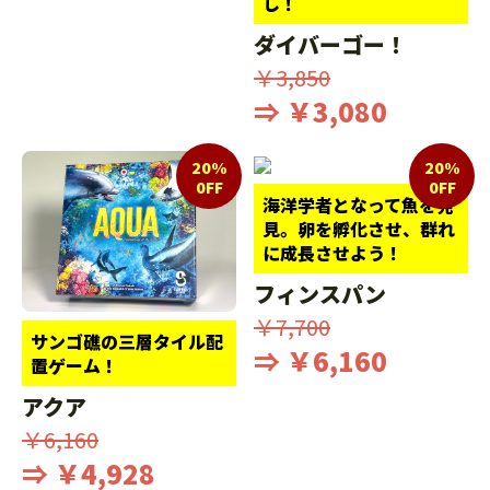
し！
ダイバーゴー！
￥3,850
⇒ ￥3,080
20%
20%
0FF
0FF
海洋学者となって魚を発
見。卵を孵化させ、群れ
に成長させよう！
フィンスパン
￥7,700
サンゴ礁の三層タイル配
⇒ ￥6,160
置ゲーム！
アクア
￥6,160
⇒ ￥4,928