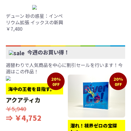
デューン 砂の惑星：インペ
リウム拡張 イックスの新興
￥7,480
今週のお買い得！
週替わりで人気商品を中心に割引セールを行います！今
週はこの作品！
20%
20%
0FF
0FF
海中の王者を目指す。
アクアティカ
￥5,940
⇒ ￥4,752
潜れ！視界ゼロの宝探