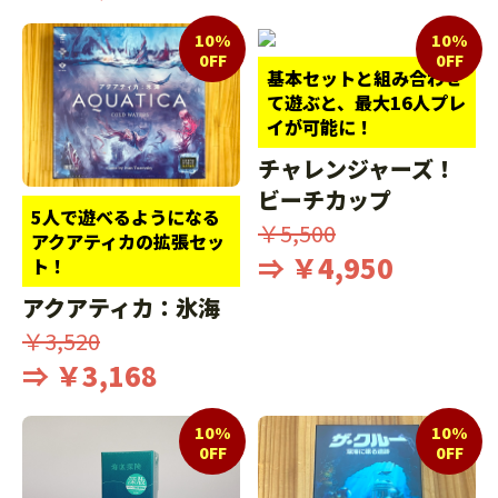
10%
10%
0FF
0FF
基本セットと組み合わせ
て遊ぶと、最大16人プレ
イが可能に！
チャレンジャーズ！
ビーチカップ
5人で遊べるようになる
￥5,500
アクアティカの拡張セッ
⇒ ￥4,950
ト！
アクアティカ：氷海
￥3,520
⇒ ￥3,168
10%
10%
0FF
0FF