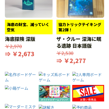
海底の財宝、減っていく
協力トリックテイキング
空気
第2弾！
海底探険 深版
ザ・クルー 深海に眠
る遺跡 日本語版
￥2,970
⇒ ￥2,673
￥2,530
⇒ ￥2,277