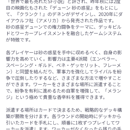
「世界で最も売れたSF小説」と評され、昨年秋には2度
目の映画化もされた『デューン 砂の惑星』をもとにし
て、『クランク！』のデネンがデザインし、2020年にダ
イアウルフ社（アメリカ）から発売された作品です。
砂の惑星デューンでの権力闘争をテーマに、デッキビル
ドとワーカープレイスメントを融合したゲームシステム
が特徴です。
各プレイヤーは砂の惑星を手中に収めるべく、自身の影
響力を高めていく。影響力は主要4派閥（エンペラー、
スペーシング・ギルド、ベネ・ゲッセリット、フレーメ
ン）と同盟を結んだり、軍事力を強化してライバルを紛
争で圧倒したりするなど、さまざまな方法で増やすこと
ができます。ワーカーをさまざまな場所に派遣すること
で、紛争を有利に進めるため自軍を増強して、「メラン
ジ」という極めて貴重な香辛料を獲得できます。
派遣する場所はカードで決まるため、戦略的なデッキ構
築が勝敗を分けます。各ラウンドの開始時にデッキから
引いたカードを手札にし、順番に1枚ずつプレイしてワ
ーカーを派遣します。ワーカーがなくなったら残りの手