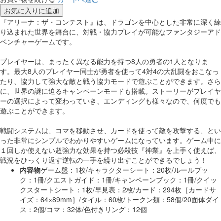
お気に入りに追加
『アリーナ：ザ・コンテスト』は、ドラゴンを中心とした非常に深く練
り込まれた世界を舞台に、対戦・協力プレイが可能なファンタジーアド
ベンチャーゲームです。
プレイヤーは、まったく異なる能力を持つ8人の勇者の1人となりま
す。最大8人のプレイヤー同士が勇者を使って4対4の大乱闘をおこなっ
たり、協力して強大な敵と戦う協力モードで遊ぶことができます。さら
に、世界の謎に迫るキャンペーンモードも搭載。ストーリーがプレイヤ
ーの選択によって変わっていき、エンディングも様々なので、何度でも
遊ぶことができます。
戦闘システムは、コマを移動させ、カードを使って敵を攻撃する、とい
った非常にシンプルでわかりやすいゲームになっています。ゲーム中に
１回しか使えない超強力な効果を持つ必殺技『神業』を上手く使えば、
戦況をひっくり返す逆転の一手を繰り出すことができるでしょう！
内容物
ゲーム盤：1枚/キャラクターシート：20枚/ルールブッ
ク：1冊/クエストガイド：1冊/キャンペーンブック：1冊/クイッ
クスタートシート：1枚/早見表：2枚/カード：294枚［カードサ
イズ：64×89mm］/タイル：60枚/トークン類：58個/20面体ダイ
ス：2個/コマ：32体/色付きリング：12個