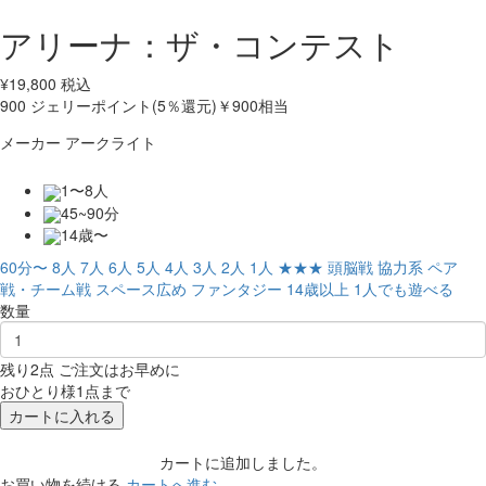
アリーナ：ザ・コンテスト
¥
19,800
税込
900
ジェリーポイント(5％還元)
￥900相当
メーカー
アークライト
1〜8人
45~90分
14歳〜
60分〜
8人
7人
6人
5人
4人
3人
2人
1人
★★★
頭脳戦
協力系
ペア
戦・チーム戦
スペース広め
ファンタジー
14歳以上
1人でも遊べる
数量
残り2点 ご注文はお早めに
おひとり様1点まで
カートに入れる
カートに追加しました。
お買い物を続ける
カートへ進む