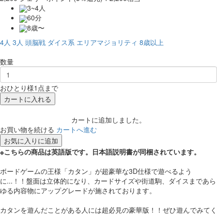
3~4人
60分
8歳〜
4人
3人
頭脳戦
ダイス系
エリアマジョリティ
8歳以上
数量
おひとり様1点まで
カートに入れる
カートに追加しました。
お買い物を続ける
カートへ進む
お気に入りに追加
※こちらの商品は英語版です。日本語説明書が同梱されています。
ボードゲームの王様「カタン」が超豪華な3D仕様で遊べるよう
に...！！盤面は立体的になり、カードサイズや街道駒、ダイスまであら
ゆる内容物にアップグレードが施されております。
カタンを遊んだことがある人には超必見の豪華版！！ぜひ遊んでみてく