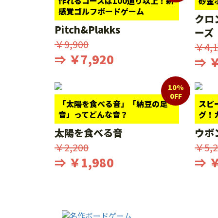
作れるコースは100通り以上！新
砂金
感覚ゴルフボードゲーム
クロ
Pitch&Plakks
ーズ
￥9,900
￥4,1
⇒ ￥7,920
⇒ ￥
10%
0FF
「太陽を食べる音」「納豆の足
スピ
音」ってどんな音？
グ！
太陽を食べる音
ウボ
￥2,200
￥5,2
⇒ ￥1,980
⇒ ￥