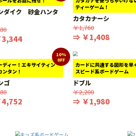
ボールをお皿に残せ！
カタカナを使っちゃいけな
ティーゲーム！
ンダイク 砂金ハンタ
カタカナーシ
￥1,760
80
⇒ ￥1,408
3,344
10%
0FF
ーディー！エキサイティン
カードに共通する図形を早
カンタン！
スピード系ボードゲーム
ンゴ
ドブル
80
￥2,200
4,752
⇒ ￥1,980