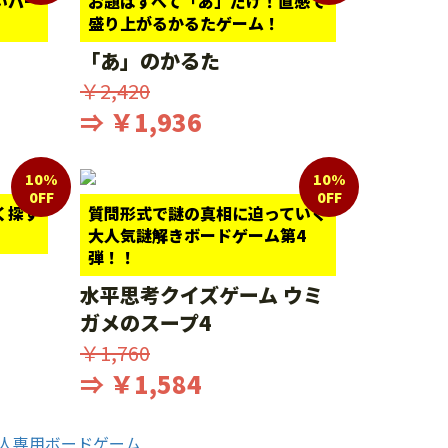
いパー
お題はすべて「あ」だけ！直感で
盛り上がるかるたゲーム！
「あ」のかるた
￥2,420
⇒ ￥1,936
10%
10%
0FF
0FF
く探す
質問形式で謎の真相に迫っていく
大人気謎解きボードゲーム第4
弾！！
水平思考クイズゲーム ウミ
ガメのスープ4
￥1,760
⇒ ￥1,584