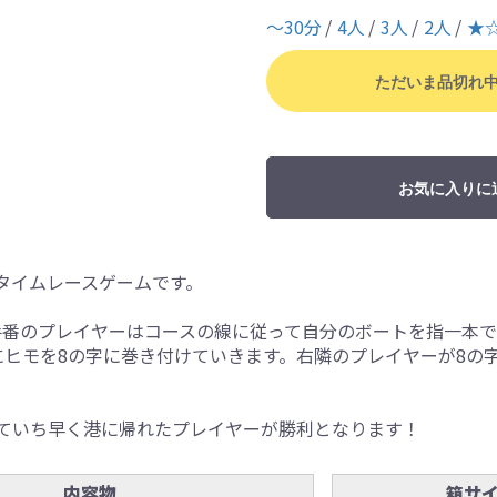
〜30分
4人
3人
2人
★
ただいま品切れ
お気に入りに
タイムレースゲームです。
手番のプレイヤーはコースの線に従って自分のボートを指一本
にヒモを8の字に巻き付けていきます。右隣のプレイヤーが8の
ていち早く港に帰れたプレイヤーが勝利となります！
内容物
箱サ