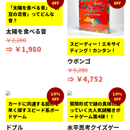
0FF
0FF
「太陽を食べる音」「納
豆の足音」ってどんな
音？
太陽を食べる音
￥2,200
スピーディー！エキサイ
⇒ ￥1,980
ティング！カンタン！
ウボンゴ
￥5,280
⇒ ￥4,752
10%
10%
0FF
0FF
カードに共通する図形を
質問形式で謎の真相に迫
早く探すスピード系ボー
っていく大人気謎解きボ
ドゲーム
ードゲーム第4弾！！
ドブル
水平思考クイズゲー