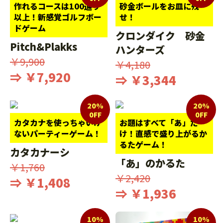
作れるコースは100通り
砂金ボールをお皿に残
以上！新感覚ゴルフボー
せ！
ドゲーム
クロンダイク 砂金
Pitch&Plakks
ハンターズ
￥9,900
￥4,180
⇒ ￥7,920
⇒ ￥3,344
20%
20%
0FF
0FF
カタカナを使っちゃいけ
お題はすべて「あ」だ
ないパーティーゲーム！
け！直感で盛り上がるか
るたゲーム！
カタカナーシ
「あ」のかるた
￥1,760
￥2,420
⇒ ￥1,408
⇒ ￥1,936
10%
10%