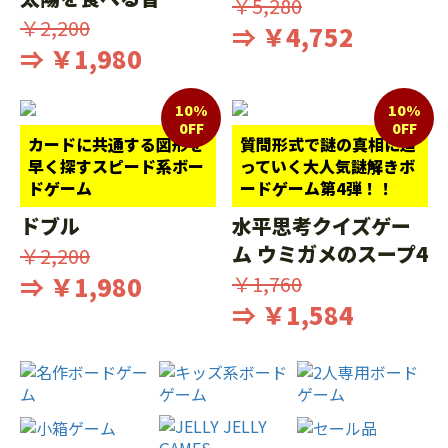
￥5,280
￥2,200
⇒ ￥4,752
⇒ ￥1,980
10%
10%
0FF
0FF
カードに共通する図形を
質問形式で謎の真相に迫
早く探すスピード系ボー
っていく大人気謎解きボ
ドゲーム
ードゲーム第4弾！！
ドブル
水平思考クイズゲー
ム ウミガメのスープ4
￥2,200
⇒ ￥1,980
￥1,760
⇒ ￥1,584