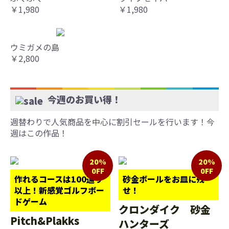
￥1,980
￥1,980
ウミガメの島
￥2,800
今週のお買い得！
週替わりで人気商品を中心に割引セールを行います！今
週はこの作品！
20%
20%
0FF
0FF
作れるコースは100通り
砂金ボールをお皿に残
以上！新感覚ゴルフボー
せ！
ドゲーム
クロンダイク 砂金
Pitch&Plakks
ハンターズ