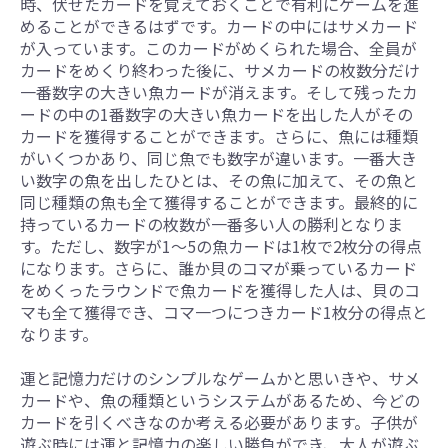
時、伏せたカードを覚えておくことで有利にゲームを進
めることができるはずです。カードの中にはサメカード
が入っています。このカードがめくられた場合、全員が
カードをめくり終わった後に、サメカードの枚数分だけ
一番数字の大きい魚カードが消えます。そして残ったカ
ードの中の1番数字の大きい魚カードを出した人がその
カードを獲得することができます。さらに、魚には種類
がいくつかあり、同じ魚でも数字が違います。一番大き
い数字の魚を出したひとは、その魚に加えて、その魚と
同じ種類の魚も全て獲得することができます。最終的に
持っているカードの枚数が一番多い人の勝利となりま
す。ただし、数字が1〜5の魚カードは1枚で2枚分の得点
になります。さらに、誰か貝のコマが乗っているカード
をめくったラウンドで魚カードを獲得した人は、貝のコ
マも全て獲得でき、コマ一つにつきカード1枚分の得点と
なります。
運と記憶力だけのシンプルなゲームかと思いきや、サメ
カードや、魚の種類というシステムがあるため、今どの
カードを引くべきなのか考える必要があります。子供が
遊ぶ時には運と記憶力の楽しい勝負ができ、大人が遊ぶ