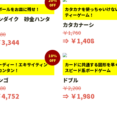
20%
0FF
ボールをお皿に残せ！
カタカナを使っちゃいけな
ティーゲーム！
ンダイク 砂金ハンタ
カタカナーシ
￥1,760
80
⇒ ￥1,408
3,344
10%
0FF
ーディー！エキサイティン
カードに共通する図形を早
カンタン！
スピード系ボードゲーム
ンゴ
ドブル
80
￥2,200
4,752
⇒ ￥1,980