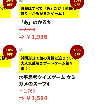
20%
20%
0FF
0FF
いパー
お題はすべて「あ」だけ！直感で
盛り上がるかるたゲーム！
「あ」のかるた
￥2,420
⇒ ￥1,936
10%
10%
0FF
0FF
く探す
質問形式で謎の真相に迫っていく
大人気謎解きボードゲーム第4
弾！！
水平思考クイズゲーム ウミ
ガメのスープ4
￥1,760
⇒ ￥1,584