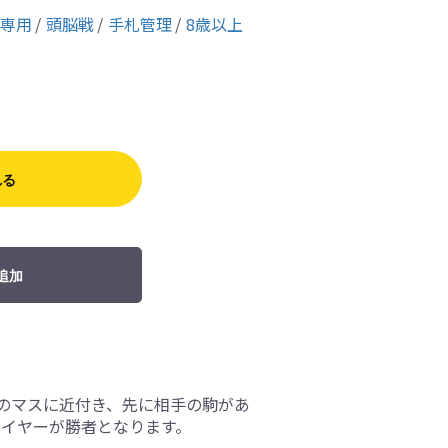
人専用
頭脳戦
手札管理
8歳以上
れる
追加
のマスに近付き、先に相手の駒があ
レイヤーが勝者となります。