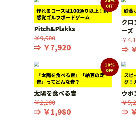
20%
0FF
作れるコースは100通り以上！新
砂金
感覚ゴルフボードゲーム
クロ
Pitch&Plakks
ーズ
￥9,900
￥4,1
⇒ ￥7,920
⇒ ￥
10%
0FF
「太陽を食べる音」「納豆の足
スピ
音」ってどんな音？
グ！
太陽を食べる音
ウボ
￥2,200
￥5,2
⇒ ￥1,980
⇒ ￥