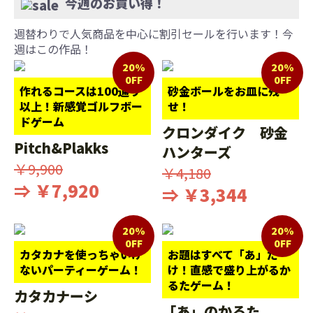
今週のお買い得！
週替わりで人気商品を中心に割引セールを行います！今
週はこの作品！
20%
20%
0FF
0FF
作れるコースは100通り
砂金ボールをお皿に残
以上！新感覚ゴルフボー
せ！
ドゲーム
クロンダイク 砂金
Pitch&Plakks
ハンターズ
￥9,900
￥4,180
⇒ ￥7,920
⇒ ￥3,344
20%
20%
0FF
0FF
カタカナを使っちゃいけ
お題はすべて「あ」だ
ないパーティーゲーム！
け！直感で盛り上がるか
るたゲーム！
カタカナーシ
「あ」のかるた