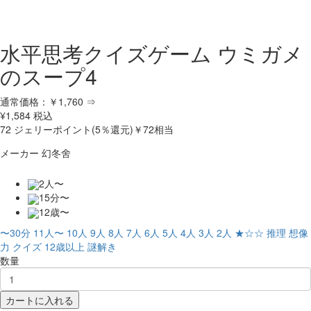
水平思考クイズゲーム ウミガメ
のスープ4
通常価格：
￥1,760
⇒
¥
1,584
税込
72
ジェリーポイント(5％還元)
￥72相当
メーカー
幻冬舍
2人〜
15分〜
12歳〜
〜30分
11人〜
10人
9人
8人
7人
6人
5人
4人
3人
2人
★☆☆
推理
想像
力
クイズ
12歳以上
謎解き
数量
カートに入れる