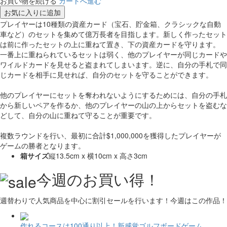
お買い物を続ける
カートへ進む
お気に入りに追加
プレイヤーは10種類の資産カード（宝石、貯金箱、クラシックな自動
車など）のセットを集めて億万長者を目指します。新しく作ったセット
は前に作ったセットの上に重ねて置き、下の資産カードを守ります。
一番上に重ねられているセットは弱く、他のプレイヤーが同じカードや
ワイルドカードを見せると盗まれてしまいます。逆に、自分の手札で同
じカードを相手に見せれば、自分のセットを守ることができます。
他のプレイヤーにセットを奪われないようにするためには、自分の手札
から新しいペアを作るか、他のプレイヤーの山の上からセットを盗むな
どして、自分の山に重ねて守ることが重要です。
複数ラウンドを行い、最初に合計$1,000,000を獲得したプレイヤーが
ゲームの勝者となります。
箱サイズ
縦13.5cm x 横10cm x 高さ3cm
今週のお買い得！
週替わりで人気商品を中心に割引セールを行います！今週はこの作品！
作れるコースは100通り以上！新感覚ゴルフボードゲーム