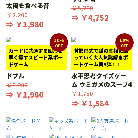
太陽を食べる音
￥5,280
￥2,200
⇒ ￥4,752
⇒ ￥1,980
10%
10%
0FF
0FF
カードに共通する図形を
質問形式で謎の真相に迫
早く探すスピード系ボー
っていく大人気謎解きボ
ドゲーム
ードゲーム第4弾！！
ドブル
水平思考クイズゲー
ム ウミガメのスープ4
￥2,200
⇒ ￥1,980
￥1,760
⇒ ￥1,584