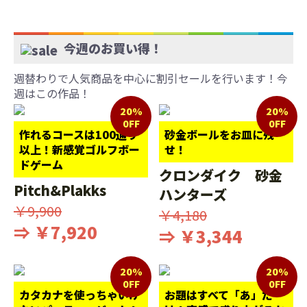
今週のお買い得！
週替わりで人気商品を中心に割引セールを行います！今
週はこの作品！
20%
20%
0FF
0FF
作れるコースは100通り
砂金ボールをお皿に残
以上！新感覚ゴルフボー
せ！
ドゲーム
クロンダイク 砂金
Pitch&Plakks
ハンターズ
￥9,900
￥4,180
⇒ ￥7,920
⇒ ￥3,344
20%
20%
0FF
0FF
カタカナを使っちゃいけ
お題はすべて「あ」だ