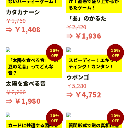
ないパーティーゲーム！
け！直感で盛り上がるか
るたゲーム！
カタカナーシ
「あ」のかるた
￥1,760
￥2,420
⇒ ￥1,408
⇒ ￥1,936
10%
10%
0FF
0FF
「太陽を食べる音」「納
スピーディー！エキサイ
豆の足音」ってどんな
ティング！カンタン！
音？
ウボンゴ
太陽を食べる音
￥5,280
￥2,200
⇒ ￥4,752
⇒ ￥1,980
10%
10%
0FF
0FF
カードに共通する図形を
質問形式で謎の真相に迫