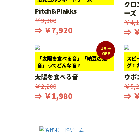
クロ
Pitch&Plakks
ーズ
￥9,900
￥4,1
⇒ ￥7,920
⇒ ￥
10%
0FF
「太陽を食べる音」「納豆の足
スピ
音」ってどんな音？
グ！
太陽を食べる音
ウボ
￥2,200
￥5,2
⇒ ￥1,980
⇒ ￥