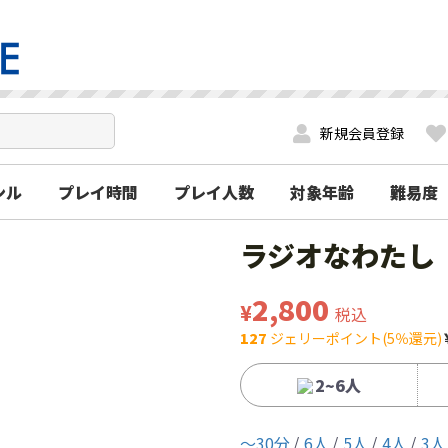
新規会員登録
ンル
プレイ時間
プレイ人数
対象年齢
難易度
ラジオなわたし
2,800
¥
税込
127
ジェリーポイント(5％還元)
2~6人
〜30分
6人
5人
4人
3人