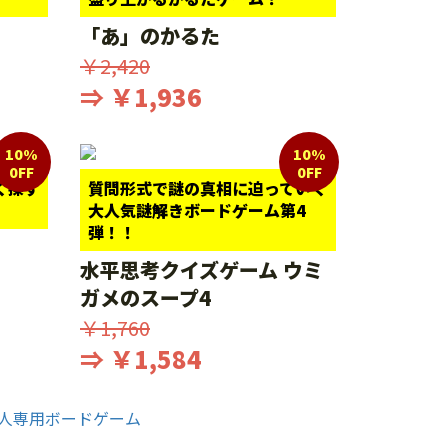
「あ」のかるた
￥2,420
⇒ ￥1,936
10%
10%
0FF
0FF
く探す
質問形式で謎の真相に迫っていく
大人気謎解きボードゲーム第4
弾！！
水平思考クイズゲーム ウミ
ガメのスープ4
￥1,760
⇒ ￥1,584