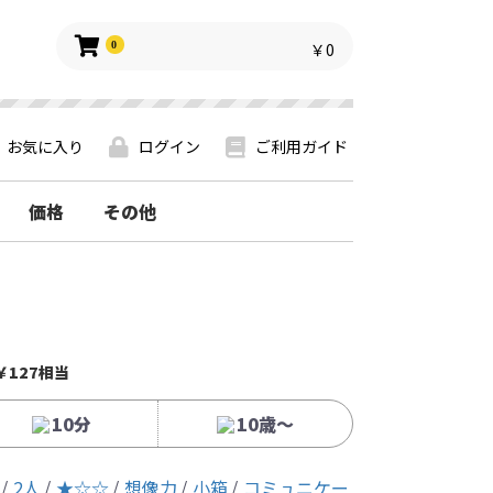
0
￥0
お気に入り
ログイン
ご利用ガイド
価格
その他
￥127相当
10分
10歳〜
2人
★☆☆
想像力
小箱
コミュニケー