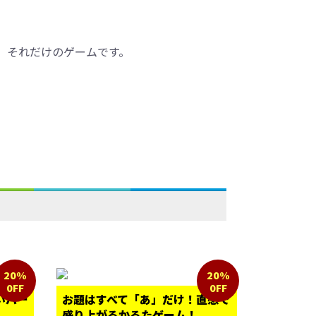
、それだけのゲームです。
20%
20%
0FF
0FF
いパー
お題はすべて「あ」だけ！直感で
盛り上がるかるたゲーム！